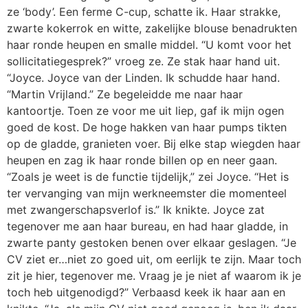
ze ‘body’. Een ferme C-cup, schatte ik. Haar strakke,
zwarte kokerrok en witte, zakelijke blouse benadrukten
haar ronde heupen en smalle middel. “U komt voor het
sollicitatiegesprek?” vroeg ze. Ze stak haar hand uit.
“Joyce. Joyce van der Linden. Ik schudde haar hand.
“Martin Vrijland.” Ze begeleidde me naar haar
kantoortje. Toen ze voor me uit liep, gaf ik mijn ogen
goed de kost. De hoge hakken van haar pumps tikten
op de gladde, granieten voer. Bij elke stap wiegden haar
heupen en zag ik haar ronde billen op en neer gaan.
“Zoals je weet is de functie tijdelijk,” zei Joyce. “Het is
ter vervanging van mijn werkneemster die momenteel
met zwangerschapsverlof is.” Ik knikte. Joyce zat
tegenover me aan haar bureau, en had haar gladde, in
zwarte panty gestoken benen over elkaar geslagen. “Je
CV ziet er…niet zo goed uit, om eerlijk te zijn. Maar toch
zit je hier, tegenover me. Vraag je je niet af waarom ik je
toch heb uitgenodigd?” Verbaasd keek ik haar aan en