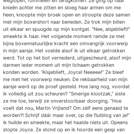
weglopen, rommelen en terugkomen. Ze ging op haar
knieën achter me zitten en sloeg haar armen om me
heen, knoopte mijn broek open en stroopte deze samen
met mijn boxershort naar beneden. Ze trok mijn billen
uit elkaar en spuugde op mijn kontgat. “Nee, alsjeblieft!”
smeekte ik haar. Het volgende moment ramde ze met
bijna bovennatuurlijke kracht een omvangrijk voorwerp
in mijn aarsje. Het voelde alsof ik uit elkaar getrokken
werd. Tot op het bot vernederd, uitgescheurd, alsof mijn
darmen ieder moment uit mijn lichaam getrokken
konden worden. “Alsjeblieft, Joyce! Neeeee!” Ze bleef
me met het voorwerp neuken. De rekbaarheid van mijn
aarsje werd op de proef gesteld. Hoe lang nog, voordat
ik volledig uit zou scheuren? “Smerige klootzak,” siste
ze me toe, terwijl ze onverstoorbaar doorging. “Hoe
voelt dat nou, Martin Vrijland? Om zèlf eens genaaid te
worden?! Schrijf dáár maar over, op die flutblog van je!”
ik huilde en smeekte, maar het haalde niets uit. Opeens
stopte Joyce. Ze stond op en ik hoorde een gesp van