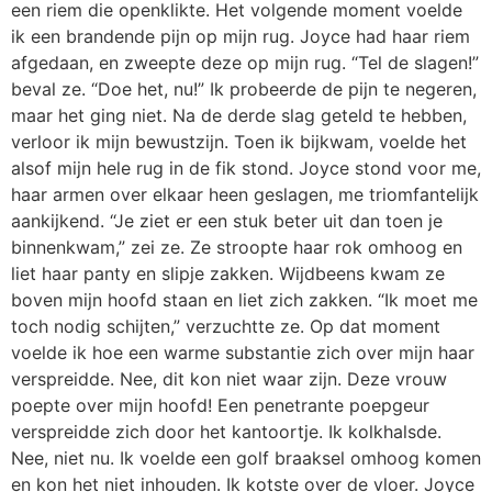
een riem die openklikte. Het volgende moment voelde
ik een brandende pijn op mijn rug. Joyce had haar riem
afgedaan, en zweepte deze op mijn rug. “Tel de slagen!”
beval ze. “Doe het, nu!” Ik probeerde de pijn te negeren,
maar het ging niet. Na de derde slag geteld te hebben,
verloor ik mijn bewustzijn. Toen ik bijkwam, voelde het
alsof mijn hele rug in de fik stond. Joyce stond voor me,
haar armen over elkaar heen geslagen, me triomfantelijk
aankijkend. “Je ziet er een stuk beter uit dan toen je
binnenkwam,” zei ze. Ze stroopte haar rok omhoog en
liet haar panty en slipje zakken. Wijdbeens kwam ze
boven mijn hoofd staan en liet zich zakken. “Ik moet me
toch nodig schijten,” verzuchtte ze. Op dat moment
voelde ik hoe een warme substantie zich over mijn haar
verspreidde. Nee, dit kon niet waar zijn. Deze vrouw
poepte over mijn hoofd! Een penetrante poepgeur
verspreidde zich door het kantoortje. Ik kolkhalsde.
Nee, niet nu. Ik voelde een golf braaksel omhoog komen
en kon het niet inhouden. Ik kotste over de vloer. Joyce