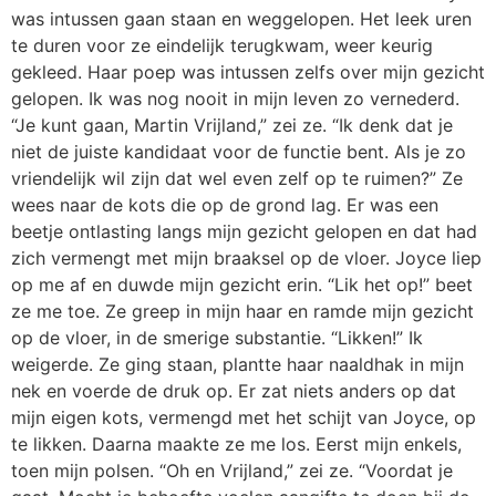
was intussen gaan staan en weggelopen. Het leek uren
te duren voor ze eindelijk terugkwam, weer keurig
gekleed. Haar poep was intussen zelfs over mijn gezicht
gelopen. Ik was nog nooit in mijn leven zo vernederd.
“Je kunt gaan, Martin Vrijland,” zei ze. “Ik denk dat je
niet de juiste kandidaat voor de functie bent. Als je zo
vriendelijk wil zijn dat wel even zelf op te ruimen?” Ze
wees naar de kots die op de grond lag. Er was een
beetje ontlasting langs mijn gezicht gelopen en dat had
zich vermengt met mijn braaksel op de vloer. Joyce liep
op me af en duwde mijn gezicht erin. “Lik het op!” beet
ze me toe. Ze greep in mijn haar en ramde mijn gezicht
op de vloer, in de smerige substantie. “Likken!” Ik
weigerde. Ze ging staan, plantte haar naaldhak in mijn
nek en voerde de druk op. Er zat niets anders op dat
mijn eigen kots, vermengd met het schijt van Joyce, op
te likken. Daarna maakte ze me los. Eerst mijn enkels,
toen mijn polsen. “Oh en Vrijland,” zei ze. “Voordat je