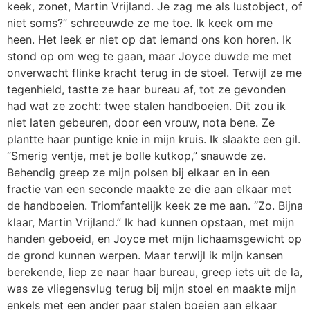
keek, zonet, Martin Vrijland. Je zag me als lustobject, of
niet soms?” schreeuwde ze me toe. Ik keek om me
heen. Het leek er niet op dat iemand ons kon horen. Ik
stond op om weg te gaan, maar Joyce duwde me met
onverwacht flinke kracht terug in de stoel. Terwijl ze me
tegenhield, tastte ze haar bureau af, tot ze gevonden
had wat ze zocht: twee stalen handboeien. Dit zou ik
niet laten gebeuren, door een vrouw, nota bene. Ze
plantte haar puntige knie in mijn kruis. Ik slaakte een gil.
“Smerig ventje, met je bolle kutkop,” snauwde ze.
Behendig greep ze mijn polsen bij elkaar en in een
fractie van een seconde maakte ze die aan elkaar met
de handboeien. Triomfantelijk keek ze me aan. “Zo. Bijna
klaar, Martin Vrijland.” Ik had kunnen opstaan, met mijn
handen geboeid, en Joyce met mijn lichaamsgewicht op
de grond kunnen werpen. Maar terwijl ik mijn kansen
berekende, liep ze naar haar bureau, greep iets uit de la,
was ze vliegensvlug terug bij mijn stoel en maakte mijn
enkels met een ander paar stalen boeien aan elkaar