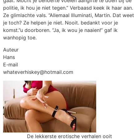
gaat. Mocht je behoefte voelen aangifte te doen bij de
politie, ik hou je niet tegen.” Verbaasd keek ik haar aan.
Ze glimlachte vals. “Allemaal Illuminati, Martin. Dat weet
je toch? Ze helpen je niet. Nooit. bedankt voor je
komst.”u doorboren. “Ja, ik wou je naaien!” gaf ik
wanhopig toe.
Auteur
Hans
E-mail
whateverhiskey@hotmail.com
De lekkerste erotische verhalen ooit