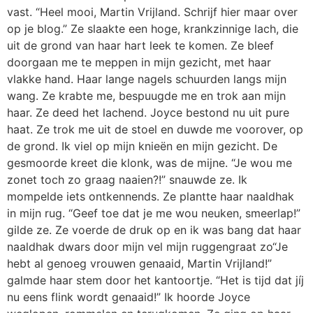
vast. “Heel mooi, Martin Vrijland. Schrijf hier maar over
op je blog.” Ze slaakte een hoge, krankzinnige lach, die
uit de grond van haar hart leek te komen. Ze bleef
doorgaan me te meppen in mijn gezicht, met haar
vlakke hand. Haar lange nagels schuurden langs mijn
wang. Ze krabte me, bespuugde me en trok aan mijn
haar. Ze deed het lachend. Joyce bestond nu uit pure
haat. Ze trok me uit de stoel en duwde me voorover, op
de grond. Ik viel op mijn knieën en mijn gezicht. De
gesmoorde kreet die klonk, was de mijne. “Je wou me
zonet toch zo graag naaien?!” snauwde ze. Ik
mompelde iets ontkennends. Ze plantte haar naaldhak
in mijn rug. “Geef toe dat je me wou neuken, smeerlap!”
gilde ze. Ze voerde de druk op en ik was bang dat haar
naaldhak dwars door mijn vel mijn ruggengraat zo“Je
hebt al genoeg vrouwen genaaid, Martin Vrijland!”
galmde haar stem door het kantoortje. “Het is tijd dat jíj
nu eens flink wordt genaaid!” Ik hoorde Joyce