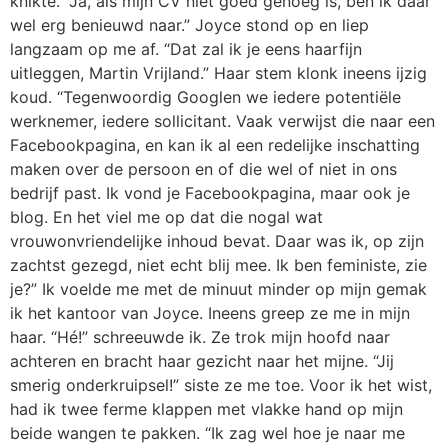
knikte. “Ja, als mijn CV niet goed genoeg is, ben ik daar
wel erg benieuwd naar.” Joyce stond op en liep
langzaam op me af. “Dat zal ik je eens haarfijn
uitleggen, Martin Vrijland.” Haar stem klonk ineens ijzig
koud. “Tegenwoordig Googlen we iedere potentiële
werknemer, iedere sollicitant. Vaak verwijst die naar een
Facebookpagina, en kan ik al een redelijke inschatting
maken over de persoon en of die wel of niet in ons
bedrijf past. Ik vond je Facebookpagina, maar ook je
blog. En het viel me op dat die nogal wat
vrouwonvriendelijke inhoud bevat. Daar was ik, op zijn
zachtst gezegd, niet echt blij mee. Ik ben feministe, zie
je?” Ik voelde me met de minuut minder op mijn gemak
ik het kantoor van Joyce. Ineens greep ze me in mijn
haar. “Hé!” schreeuwde ik. Ze trok mijn hoofd naar
achteren en bracht haar gezicht naar het mijne. “Jij
smerig onderkruipsel!” siste ze me toe. Voor ik het wist,
had ik twee ferme klappen met vlakke hand op mijn
beide wangen te pakken. “Ik zag wel hoe je naar me