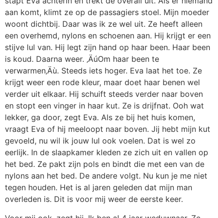
stapt Eva achterin en trekt de overall uit. Als er niemand
aan komt, klimt ze op de passagiers stoel. Mijn moeder
woont dichtbij. Daar was ik ze wel uit. Ze heeft alleen
een overhemd, nylons en schoenen aan. Hij krijgt er een
stijve lul van. Hij legt zijn hand op haar been. Haar been
is koud. Daarna weer. ‚ÄúOm haar been te
verwarmen‚Äù. Steeds iets hoger. Eva laat het toe. Ze
krijgt weer een rode kleur, maar doet haar benen wel
verder uit elkaar. Hij schuift steeds verder naar boven
en stopt een vinger in haar kut. Ze is drijfnat. Ooh wat
lekker, ga door, zegt Eva. Als ze bij het huis komen,
vraagt Eva of hij meeloopt naar boven. Jij hebt mijn kut
gevoeld, nu wil ik jouw lul ook voelen. Dat is wel zo
eerlijk. In de slaapkamer kleden ze zich uit en vallen op
het bed. Ze pakt zijn pols en bindt die met een van de
nylons aan het bed. De andere volgt. Nu kun je me niet
tegen houden. Het is al jaren geleden dat mijn man
overleden is. Dit is voor mij weer de eerste keer.
Voor mij ook, zegt hij. Ik ben al 4 jaar weduwnaar. Ze