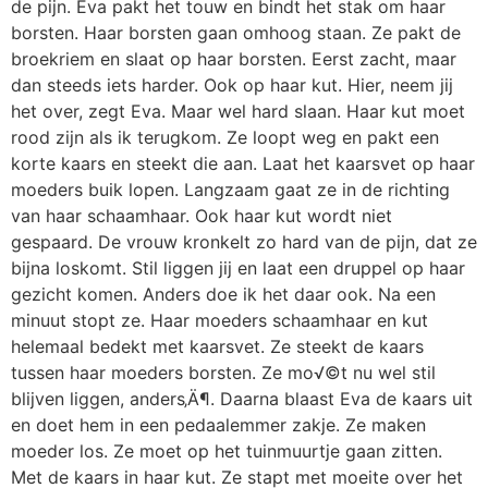
de pijn. Eva pakt het touw en bindt het stak om haar
borsten. Haar borsten gaan omhoog staan. Ze pakt de
broekriem en slaat op haar borsten. Eerst zacht, maar
dan steeds iets harder. Ook op haar kut. Hier, neem jij
het over, zegt Eva. Maar wel hard slaan. Haar kut moet
rood zijn als ik terugkom. Ze loopt weg en pakt een
korte kaars en steekt die aan. Laat het kaarsvet op haar
moeders buik lopen. Langzaam gaat ze in de richting
van haar schaamhaar. Ook haar kut wordt niet
gespaard. De vrouw kronkelt zo hard van de pijn, dat ze
bijna loskomt. Stil liggen jij en laat een druppel op haar
gezicht komen. Anders doe ik het daar ook. Na een
minuut stopt ze. Haar moeders schaamhaar en kut
helemaal bedekt met kaarsvet. Ze steekt de kaars
tussen haar moeders borsten. Ze mo√©t nu wel stil
blijven liggen, anders‚Ä¶. Daarna blaast Eva de kaars uit
en doet hem in een pedaalemmer zakje. Ze maken
moeder los. Ze moet op het tuinmuurtje gaan zitten.
Met de kaars in haar kut. Ze stapt met moeite over het