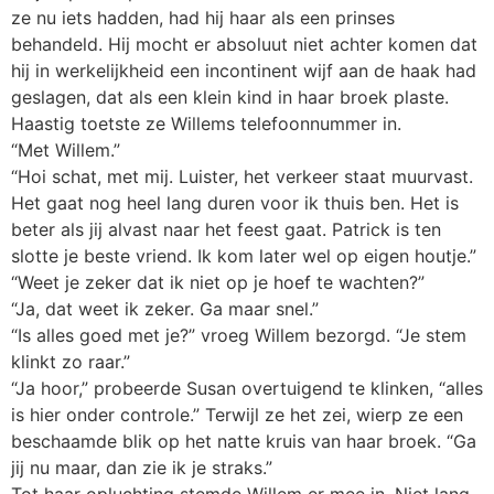
ze nu iets hadden, had hij haar als een prinses
behandeld. Hij mocht er absoluut niet achter komen dat
hij in werkelijkheid een incontinent wijf aan de haak had
geslagen, dat als een klein kind in haar broek plaste.
Haastig toetste ze Willems telefoonnummer in.
“Met Willem.”
“Hoi schat, met mij. Luister, het verkeer staat muurvast.
Het gaat nog heel lang duren voor ik thuis ben. Het is
beter als jij alvast naar het feest gaat. Patrick is ten
slotte je beste vriend. Ik kom later wel op eigen houtje.”
“Weet je zeker dat ik niet op je hoef te wachten?”
“Ja, dat weet ik zeker. Ga maar snel.”
“Is alles goed met je?” vroeg Willem bezorgd. “Je stem
klinkt zo raar.”
“Ja hoor,” probeerde Susan overtuigend te klinken, “alles
is hier onder controle.” Terwijl ze het zei, wierp ze een
beschaamde blik op het natte kruis van haar broek. “Ga
jij nu maar, dan zie ik je straks.”
Tot haar opluchting stemde Willem er mee in. Niet lang