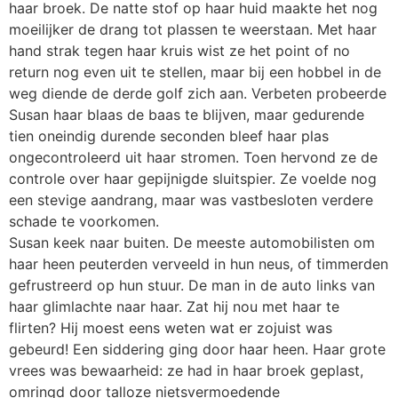
haar broek. De natte stof op haar huid maakte het nog
moeilijker de drang tot plassen te weerstaan. Met haar
hand strak tegen haar kruis wist ze het point of no
return nog even uit te stellen, maar bij een hobbel in de
weg diende de derde golf zich aan. Verbeten probeerde
Susan haar blaas de baas te blijven, maar gedurende
tien oneindig durende seconden bleef haar plas
ongecontroleerd uit haar stromen. Toen hervond ze de
controle over haar gepijnigde sluitspier. Ze voelde nog
een stevige aandrang, maar was vastbesloten verdere
schade te voorkomen.
Susan keek naar buiten. De meeste automobilisten om
haar heen peuterden verveeld in hun neus, of timmerden
gefrustreerd op hun stuur. De man in de auto links van
haar glimlachte naar haar. Zat hij nou met haar te
flirten? Hij moest eens weten wat er zojuist was
gebeurd! Een siddering ging door haar heen. Haar grote
vrees was bewaarheid: ze had in haar broek geplast,
omringd door talloze nietsvermoedende