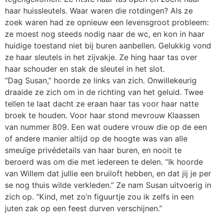
haar huissleutels. Waar waren die rotdingen? Als ze
zoek waren had ze opnieuw een levensgroot probleem:
ze moest nog steeds nodig naar de wc, en kon in haar
huidige toestand niet bij buren aanbellen. Gelukkig vond
ze haar sleutels in het zijvakje. Ze hing haar tas over
haar schouder en stak de sleutel in het slot.
“Dag Susan,” hoorde ze links van zich. Onwillekeurig
draaide ze zich om in de richting van het geluid. Twee
tellen te laat dacht ze eraan haar tas voor haar natte
broek te houden. Voor haar stond mevrouw Klaassen
van nummer 809. Een wat oudere vrouw die op de een
of andere manier altijd op de hoogte was van alle
smeuïge privédetails van haar buren, en nooit te
beroerd was om die met iedereen te delen. “Ik hoorde
van Willem dat jullie een bruiloft hebben, en dat jij je per
se nog thuis wilde verkleden.” Ze nam Susan uitvoerig in
zich op. “Kind, met zo’n figuurtje zou ik zelfs in een
juten zak op een feest durven verschijnen.”