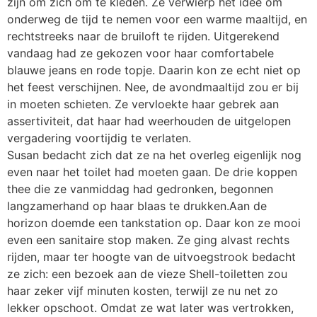
zijn om zich om te kleden. Ze verwierp het idee om
onderweg de tijd te nemen voor een warme maaltijd, en
rechtstreeks naar de bruiloft te rijden. Uitgerekend
vandaag had ze gekozen voor haar comfortabele
blauwe jeans en rode topje. Daarin kon ze echt niet op
het feest verschijnen. Nee, de avondmaaltijd zou er bij
in moeten schieten. Ze vervloekte haar gebrek aan
assertiviteit, dat haar had weerhouden de uitgelopen
vergadering voortijdig te verlaten.
Susan bedacht zich dat ze na het overleg eigenlijk nog
even naar het toilet had moeten gaan. De drie koppen
thee die ze vanmiddag had gedronken, begonnen
langzamerhand op haar blaas te drukken.Aan de
horizon doemde een tankstation op. Daar kon ze mooi
even een sanitaire stop maken. Ze ging alvast rechts
rijden, maar ter hoogte van de uitvoegstrook bedacht
ze zich: een bezoek aan de vieze Shell-toiletten zou
haar zeker vijf minuten kosten, terwijl ze nu net zo
lekker opschoot. Omdat ze wat later was vertrokken,