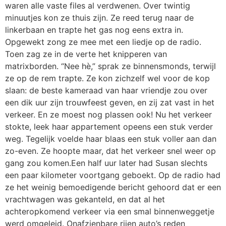
waren alle vaste files al verdwenen. Over twintig
minuutjes kon ze thuis zijn. Ze reed terug naar de
linkerbaan en trapte het gas nog eens extra in.
Opgewekt zong ze mee met een liedje op de radio.
Toen zag ze in de verte het knipperen van
matrixborden. “Nee hè,” sprak ze binnensmonds, terwijl
ze op de rem trapte. Ze kon zichzelf wel voor de kop
slaan: de beste kameraad van haar vriendje zou over
een dik uur zijn trouwfeest geven, en zij zat vast in het
verkeer. En ze moest nog plassen ook! Nu het verkeer
stokte, leek haar appartement opeens een stuk verder
weg. Tegelijk voelde haar blaas een stuk voller aan dan
zo-even. Ze hoopte maar, dat het verkeer snel weer op
gang zou komen.Een half uur later had Susan slechts
een paar kilometer voortgang geboekt. Op de radio had
ze het weinig bemoedigende bericht gehoord dat er een
vrachtwagen was gekanteld, en dat al het
achteropkomend verkeer via een smal binnenweggetje
werd omgeleid. Onafzienbare rijen auto’s reden