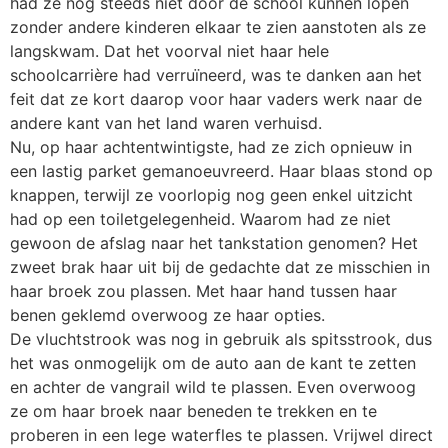
had ze nog steeds niet door de school kunnen lopen
zonder andere kinderen elkaar te zien aanstoten als ze
langskwam. Dat het voorval niet haar hele
schoolcarrière had verruïneerd, was te danken aan het
feit dat ze kort daarop voor haar vaders werk naar de
andere kant van het land waren verhuisd.
Nu, op haar achtentwintigste, had ze zich opnieuw in
een lastig parket gemanoeuvreerd. Haar blaas stond op
knappen, terwijl ze voorlopig nog geen enkel uitzicht
had op een toiletgelegenheid. Waarom had ze niet
gewoon de afslag naar het tankstation genomen? Het
zweet brak haar uit bij de gedachte dat ze misschien in
haar broek zou plassen. Met haar hand tussen haar
benen geklemd overwoog ze haar opties.
De vluchtstrook was nog in gebruik als spitsstrook, dus
het was onmogelijk om de auto aan de kant te zetten
en achter de vangrail wild te plassen. Even overwoog
ze om haar broek naar beneden te trekken en te
proberen in een lege waterfles te plassen. Vrijwel direct