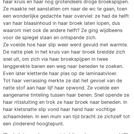
haar kruis en haar nog grotendeels droge broekspijpen.
Ze maakte net aanstalten om naar de wc te gaan, toen
een wonderlijke gedachte haar overviel: ze had de helft
van haar blaasinhoud in haar broek laten lopen, dus
waarom niet ook de andere helft? Ze ging wijdbeens
voor de spiegel staan en ontspande zich.
Ze voelde hoe haar slip weer werd gevuld met warmte.
De natte plek in het kruis van haar broek breidde zich
snel uit, om zich via haar broekspijpen in twee
langgerekte banen een weg naar beneden te zoeken.
Even later kletterde haar plas op de laminaatvloer.
Tot haar verrassing merkte ze dat het gevoel van de
natte stof aan haar lijf haar opwond. Ze voelde een
aangename tinteling tussen haar benen. Snel opende ze
haar ritssluiting en trok ze haar broek naar beneden. In
haar kletsnatte slip vond haar hand haar vochtige
schaamdelen. In een mum van tijd bracht ze zichzelf tot
een zinderend hoogtepunt.