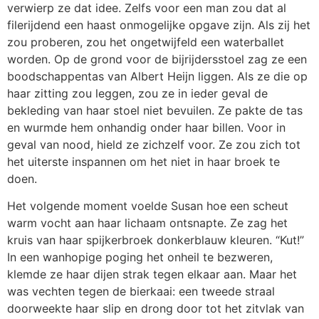
verwierp ze dat idee. Zelfs voor een man zou dat al
filerijdend een haast onmogelijke opgave zijn. Als zij het
zou proberen, zou het ongetwijfeld een waterballet
worden. Op de grond voor de bijrijdersstoel zag ze een
boodschappentas van Albert Heijn liggen. Als ze die op
haar zitting zou leggen, zou ze in ieder geval de
bekleding van haar stoel niet bevuilen. Ze pakte de tas
en wurmde hem onhandig onder haar billen. Voor in
geval van nood, hield ze zichzelf voor. Ze zou zich tot
het uiterste inspannen om het niet in haar broek te
doen.
Het volgende moment voelde Susan hoe een scheut
warm vocht aan haar lichaam ontsnapte. Ze zag het
kruis van haar spijkerbroek donkerblauw kleuren. “Kut!”
In een wanhopige poging het onheil te bezweren,
klemde ze haar dijen strak tegen elkaar aan. Maar het
was vechten tegen de bierkaai: een tweede straal
doorweekte haar slip en drong door tot het zitvlak van