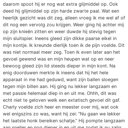
daarom spoot hij er nog wat extra glijmiddel op. Ook
deed hij glijmiddel op zijn harde zwarte paal. Wat een
heerlijk gezicht was dit zeg, alleen vroeg ik me wel af of
dit nog een vervolg zou krijgen. Weer ging hij achter mij
op zijn knieën zitten en weer duwde hij stevig tegen
mijn sluitspier. Ineens gleed zijn dikke paarse eikel in
mijn kontje. Ik kreunde dierlijk toen ik de pijn voelde. Dit
was niet normaal meer zeg. Toen ik even later aan het
gevoel gewend was en mijn heupen wat op en neer
bewoog gleed zijn lid steeds dieper in mijn kont. Na
enig doorduwen merkte ik ineens dat hij het hele
apparaat in me had geduwd, want zijn ballen sloegen
tegen mijn billen aan. Hij ging nu lekker langzaam en
met passie helemaal diep in en uit me. Ohhh, dit was
echt niet te geloven welk een extatisch gevoel dit gaf.
Charly voelde zich heer en meester over mij, wat ook
wel enigszins zo was, want hij zei: ”Nu gaan we lekker
het laatste honk bereiken schatje.” Hij pompte langzaam
aan sneller en nog dieper in en uit me zodat ik nu zalig