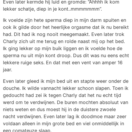
Even later kermde hij luid en gromde: “Ahhhh ik kom
lekker schatje, diep in je kont..mmmmmmm”.
Ik voelde zijn hete sperma diep in mijn darm spuiten en
ook ik gilde door het heerlijke orgasme dat ik nu bereikt
had. Dit had ik nog nooit meegemaakt. Even later trok
Charly zich uit me terug en rolde naast mij op het bed.
Ik ging lekker op mijn buik liggen en ik voelde hoe de
sperma nu uit mijn kont droop. Dus dit was nu eens echt
lekkere ruige seks. En dat met een vent van amper 16
jaar.
Even later gleed ik mijn bed uit en stapte weer onder de
douche. Ik wilde vannacht lekker schoon slapen. Toen ik
gedoucht had zei ik tegen Charly dat het nu echt tijd
werd om te verdwijnen. De buren mochten absoluut van
niets weten en dus moest hij in de duistere zwoele
nacht verdwijnen. Even later lag ik doodmoe maar zeer
voldaan alleen in mijn grote bed en viel onmiddellijk in
een comateuze slaap.