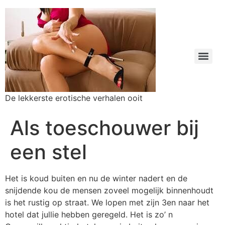
De lekkerste erotische verhalen ooit
Als toeschouwer bij
een stel
Het is koud buiten en nu de winter nadert en de snijdende kou de mensen zoveel mogelijk binnenhoudt is het rustig op straat. We lopen met zijn 3en naar het hotel dat jullie hebben geregeld. Het is zo’ n Campanille-achtig hotel waar je buiten langs naar je kamer kunt. Ideaal voor wat wij van plan zijn. Ik wacht buiten. Henk checkt jullie in en ik loop als jullie weer buiten zijn mee naar de kamer. We zijn ruim op tijd. De gasten die jullie hebben uitgenodigd komen pas over anderhalf uur. Eenmaal binnen doen we de lichten aan en bekijken de kamer. Er staat een kingsize bed en er is een eenvoudig bankje. Niet heel sfeervol op het eerste gezicht, maar als we de gordijnen hebben dichtgedaan en de verlichting wat hebben gedimd ziet het er best knus uit. Het is er aangenaam warm en we realiseren ons ineens dat we onze jassen nog aan hebben. Zal ik je jas aannemen? vraag ik aan Chantal. Graag zegt ze. Ik neem haar jas aan en loop net als Henk naar de kapstok. We kijken samen naar Chantal. Casual gekleed, in kleding die past bij het weer buiten. Niet bij wat komen gaat. Zullen we eerst maar eens wat drinken stel ik voor. Henk pakt glazen en het bronwater dat standaard op elke hotelkamer staat. Wacht zeg ik. Ik heb iets beters en tover uit mijn tas een fles wijn. We vullen de glazen en nadat we hebben getoast en allemaal een paar slokken op hebben wordt de sfeer wat losser. We praten over wat er gaat komen en jullie kijken elkaar diep in de ogen als we het hebben over hoe heerlijk het kan zijn als je partner je juist omdat hij zo van je houdt de vrijheid geeft om af en toe de beest uit te hangen. Nadat jullie innig hebben gezoend vraagt Chantal: weet je zeker dat je niet mee wilt doen als het straks heel gezellig wordt? Ik knik. Ondanks de wijn ben ik nog licht gespannen. Zoiets als dit heb ik nog nooit gedaan en dat ik het nu van zo dichtbij ga meemaken kan ik nog steeds niet geloven. Ik weet het zeker zeg ik. Deze keer wil ik alleen maar kijken en alles in me opnemen. Geen minuut missen van alles water zich af gaat spelen. Maar ik kan je niet garanderen dat ik van mezelf afblijf, zeg ik lachend. Jullie grinniken mee. Chantal staat op en zegt: ik ga mezelf zo eerst maar eens opfrissen. Henk begint te grijnzen en staat ook op. Wat je zo gaat zien is hoe mijn vrouw verschrikkelijk gaat worden geneukt. Ik vind het heerlijk om te zien hoe ze daar van geniet en hoe anderen van haar genieten. Ik zal je laten zien hoe mooi ze is… Verliefd kijken jullie elkaar aan en ik voel instinctief aan wat er gaat gebeuren. Ik leun achterover op de bank en zie hoe Henk achter Chantal gaat staan en haar trui uittrekt. Hoewel Chantal nog een shirt aan heeft pakt Henk haar borsten beet en kneedt ze. Ze heeft zulke lekkere borsten zegt hij. Ik kan alleen maar knikken. Ik zie haar stijve tepels door de stof heen. Als je wilt mag je voelen hoor. Ik beheers me, hoewel duidelijk zichtbaar is dat ik niet alles kan onderdrukken. Dan maakt Henk de knoop van haar rok los en laat hem zakken. In een gewone onderbroek staat Chantal nu voor me en ik geniet van het uitzicht. Maak hem gek schat, zegt Henk en hij gaat op de rand van het bed zitten. Ik verwacht dat Chantal een soort striptease gaat doen, maar dat is niet het geval. In een paar bewegingen trekt ze haar blouse uit, gespt haar bh los en doet haar slip uit. Ze staat naakt voor me. Dit wou je zien toch? Mijn blanke kutje dat straks helemaal uitgewoond gaat worden door een paar hele grote zwarte pikken… Ik slik. Dat ze ineens naakt voor me zou staan had ik niet verwacht. Wow stamel ik. Wil je voelen hoe m’n kutje voelt voordat ik helemaal suf geneukt ben? Oh nee dat wil je niet he. Henk doe je broek eens open? Henk doet meteen wat hem wordt gevraagd en ligt op zijn rug op bed met al zijn kleding nog aan. Hij tovert een stijve paal uit zijn broek. Maak jij foto’s vraagt hij aan me? Ik sta op en pak het fototoestel dat jullie op tafel klaar hebben liggen. Chantal keert haar rug naar Henk gaat op haar knieën over Henk’s buik zitten. Ze pakt hem met 1 hand beet en begint langzaam te trekken. Ik kan het niet laten om je even te pijpen schat. Ze schuift naar achteren zodat haar kutje recht boven zijn gezicht hangt en maakt zijn pik helemaal nat met spuug. Haar hand glijdt om zijn paal en haar tong speelt met zijn eikel. Plots komt Chantal overeind en schuift naar Henk’s harde pik die nu keihard overeind staat. Ze vouwt haar vingers om zijn paal en spreidt met haar andere hand haar kutje open. Neem je wel foto’s vraagt ze aan me? Dan glijdt ze zo over zijn pik heen zodat haar kutje helemaal gevuld wordt. Hmmm hoor ik haar kreunen. Dit is pas het begin. Voel je hoe strak het is schat. Straks mag je nog een keer voelen. Ik hoor Henk mompelen: Oh nee he, en voordat ik het weet staat Chantal naast het bed en zegt ze: mannen, ik ga douchen. Met wiebelende kont loopt ze naar de badkamer. Henk en ik kijken elkaar aan en lachen. Wat een geile vrouw heb ik he… In de badkamer horen we de douche aangaan en terwijl Henk zuchtend zijn gulp dichtdoet horen we boven het geklater van het water uit: Maak je geen zorgen schat. Bewaar het voor me. Als ik straks klaar ben wil ik al je zaad in me voelen. Henk zet de tv aan en we praten over het weer en de suffe programma’s op tv. Het lijkt wel een uur te duren, maar uiteindelijk komt Chantal een tijd later uit de badkamer. Helemaal opgefrist, gedoucht en in sexy lingerie met kousen. Tada zegt ze. Denken jullie dat ze me zo aantrekkelijk vinden? Absoluut zeggen Henk en ik tegelijkertijd. Je wilt dat ik een rok aandoe he? Yep knik ik. Chantal tovert een strakke donkere rok uit een koffer en trekt hem aan. Zo. Nu nog een blouse met knoopjes er op. Is dit een beetje wat je in gedachten had? Het is een witte blouse die mooi staat op de strakke donkere rok er onder. Zo… Nu nog hakken aan. Wat vind je trouwens van hoe ik me heb opgemaakt? Heel veel oogschaduw en mascara, precies zoals je het in je mail had omschreven. Ik moet er van blozen. Gek eigenlijk, want net stond ze nog naakt voor me. Helemaal perfect zeg ik. Precies zoals ik het wilde. Nou nu maar wachten op m’n tropische verrassing, lacht Chantal en ze schenkt zichzelf nog een wijntje in. Niet veel later krijgt Henk een sms. Hij veert op. Ze zijn er, zegt ie. Weet je zeker dat je het wilt schat? Ze moeten er allebei om lachen. Dacht je dat ik me deze kans voorbij zou laten gaan grinnikt Chantal? Ik wil die keiharde palen in mn kut voelen en niks anders. Ze schrikt van haar eigen uitspraak. Dat was duidelijk he, zegt ze terwijl ze naar mij knipoogt. Dan wordt er op de deur geklopt. Henk doet open en er komen twee vriendelijk ogende negers binnen. Wow denk ik. Het gaat gewoon echt gebeuren… De mannen geven mij een hand en kussen Chantal op de wang. Je ziet er weer goed uit, zegt de ene. De andere kijkt zijn vriend aan en zegt: zo… Je had niks te veel gezegd. En terwijl hij Chantal recht in de ogen kijkt voegt hij toe. Je bent een mooie vrouw hoor. Henk geeft de bekende een schouderklop en zegt: Zo mannen, hoe was de reis? Hij wijst naar mij en zegt: hij neemt jullie jassen wel even aan. Hij wenkt me en ik doe wat me wordt gevraagd. Chantal pakt haar wijntje en gaat op de bank zitten. Henk komt naast haar en de negers zitten op de rand van het bed. Willen jullie je nog opfrissen mannen? vraagt Henk, maar ze schudden hun hoofd. We komen zo van onder de douche hierheen gereden, lacht de nieuweling die Neil blijkt te heten. We kletsen wat over koetjes en kalfjes en de sexuele spanning hangt in de lucht. Chantal doorbreekt de spanning door tegen de bekende -die Ben heet- te zeggen: je vriend is inderdaad leuk om te zien. Ik wil wel eens zien of Neil echt zo groot is als je zei. Neil grinnikt en staat op. Kijk zelf maar. In zijn trainingsbroek tekent zich al een forse bult af. Hij gaat pal voor Chantal staan en doet zijn armen over elkaar. Ik pak het fototoestel en druk af als Chantal zijn broek naar beneden stroopt. Da’ s inderdaad een flinke jongen zeg, zegt Chantal. Ze omvat zijn nog slappe, maar nu al grote pik en weegt hem op haar hand. Hmmm daar wil straks lekker door opgevuld worden. Kleed je maar helemaal uit Neil en jij ook Ben. Beide mannen staan binnen de kortste keren naakt voor ons. Willen jullie voelen hoe nat ik ben? Chantal trekt met een hand haar rokje omhoog, pakt de hand van Neil en legt hem op haar slip. Voel maar. Neil schuift haar slip omlaag en terwijl Chantal verder alles nog aan heeft zie ik hoe zijn vingers in haar kut glijden. Ondertussen wenkt Chantal Ben om dichterbij te komen. Ze hurkt en begint om beurten Ben en Neil te pijpen. In elke hand een pik. Ze maakt de pikken helemaal nat en glibberig door er af en toe op te spugen en probeert ze zelfs tegelijk in haar mond te stoppen. Ik heb inmiddels het fototoestel weer gepakt en maak foto’s, Henk kijkt toe. Terwijl ze gehurkt voor Ben en Neil zit vraagt Chantal Henk om haar verder uit te kleden. Hij gaat achter haar staan, knoopt haar blouse los en vraagt haar te gaan staan. Dan doet hij haar rok los en trekt haar slip omlaag. Alleen in kousen en bh gaat Chantal door met trekken en pijpen. Ze staat voorover gebogen en Henk stopt 3 vingers in haar drijfnatte kut. Hmmm hoor ik haar kreunen, haar mond gevuld met de enorme pik van Neil. Ik wil jullie zo in me voelen. Ze buigt weer overeind, gaat op haar tenen staan en duwt de glanzende eikel van de enorme paal van Neil ongerubberd tegen haar klit. Ze siddert van genot bij het idee dat hij haar straks op zal vullen. Komen jullie mee mannen? Eerst wil ik jullie om beurten in me voelen. Ben kleedt zich uit en doet een condoom om. Chantal gaat op bed liggen en vraagt Henk om haar kut te likken. Hij duikt tussen haar benen en geniet er van om zijn tong diep in haar kut te steken. Als Ben er aan komt, naakt en met een enorme gerubberde paal, maakt hij plaats en gaat op zijn knieën naast Chantal zitten. Chantal kijkt mij aan en zegt, maak maar foto’s hoor, dit is wat je wilde toch, dat Henk mijn kut open zou houde