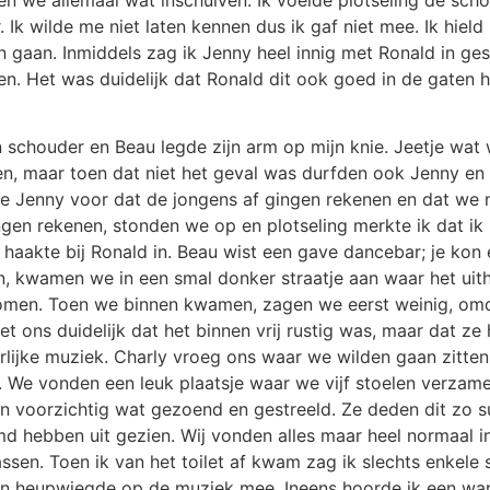
. Ik wilde me niet laten kennen dus ik gaf niet mee. Ik hiel
on gaan. Inmiddels zag ik Jenny heel innig met Ronald in g
ien. Het was duidelijk dat Ronald dit ook goed in de gaten h
 schouder en Beau legde zijn arm op mijn knie. Jeetje wat
maar toen dat niet het geval was durfden ook Jenny en ik 
telde Jenny voor dat de jongens af gingen rekenen en dat we
gen rekenen, stonden we op en plotseling merkte ik dat ik 
aakte bij Ronald in. Beau wist een gave dancebar; je kon 
ren, kwamen we in een smal donker straatje aan waar het u
men. Toen we binnen kwamen, zagen we eerst weinig, omd
ons duidelijk dat het binnen vrij rustig was, maar dat ze
erlijke muziek. Charly vroeg ons waar we wilden gaan zitt
n. We vonden een leuk plaatsje waar we vijf stoelen verzam
 voorzichtig wat gezoend en gestreeld. Ze deden dit zo su
 hebben uit gezien. Wij vonden alles maar heel normaal in
assen. Toen ik van het toilet af kwam zag ik slechts enkele 
en en heupwiegde op de muziek mee. Ineens hoorde ik een war