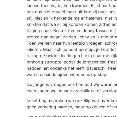
lachen toen wij bij hen kwamen. Blijkbaar ha
ons dus niet zoveel meer uit hoe zij over ons 
stijl niet en ik herkende me er helemaal niet
knikten dat we er bij konden komen zitten en
Ik ging naast Beau zitten en Jenny tussen mij
proost dan maar”, zeiden Jenny en ik min of m
Toen we hen naar hun leeftijd vroegen, schro
inlieten. Maar ach, je bent op stap, je hebt l
Ik zag de beide kleurlingen hitsig naar me ki
omhoog stroopte, zodat de jongens een fraa
hadden het ondanks het leeftijdsverschil hee
waren en sinds tijden weer eens op stap.
De jongens vroegen ons hoe oud wij waren en i
even zagen we, maar ze verblikten of verbloo
In het begin spraken we gezellig wat over ko
geen verkering hadden, maar op de een of and
Het werd drukker op het terras en dus moeste