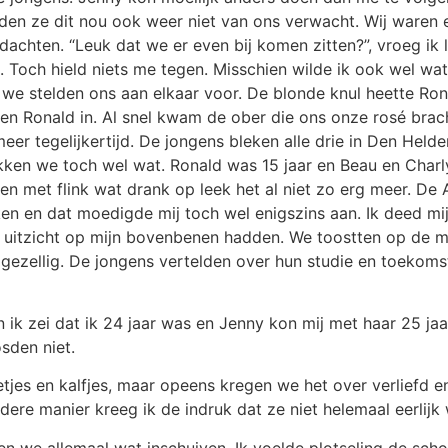
dden ze dit nou ook weer niet van ons verwacht. Wij waren e
dachten. “Leuk dat we er even bij komen zitten?”, vroeg ik l
 in. Toch hield niets me tegen. Misschien wilde ik ook wel 
 we stelden ons aan elkaar voor. De blonde knul heette Rona
 en Ronald in. Al snel kwam de ober die ons onze rosé brac
eer tegelijkertijd. De jongens bleken alle drie in Den Hel
kken we toch wel wat. Ronald was 15 jaar en Beau en Charly
ol en met flink wat drank op leek het al niet zo erg meer. De
jken en dat moedigde mij toch wel enigszins aan. Ik deed mi
i uitzicht op mijn bovenbenen hadden. We toostten op de
l gezellig. De jongens vertelden over hun studie en toekom
k zei dat ik 24 jaar was en Jenny kon mij met haar 25 jaar
sden niet.
etjes en kalfjes, maar opeens kregen we het over verliefd e
ere manier kreeg ik de indruk dat ze niet helemaal eerlijk
n we allemaal wat inschuiven. Ik voelde plotseling de scho