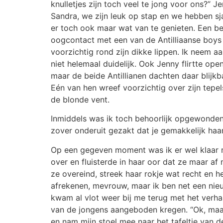
knulletjes zijn toch veel te jong voor ons?” 
Sandra, we zijn leuk op stap en we hebben sja
er toch ook maar wat van te genieten. Een bee
oogcontact met een van de Antilliaanse boys e
voorzichtig rond zijn dikke lippen. Ik neem 
niet helemaal duidelijk. Ook Jenny flirtte ope
maar de beide Antillianen dachten daar blijkb
Eén van hen wreef voorzichtig over zijn tepe
de blonde vent.
Inmiddels was ik toch behoorlijk opgewonden 
zover onderuit gezakt dat je gemakkelijk haa
Op een gegeven moment was ik er wel klaar m
over en fluisterde in haar oor dat ze maar 
ze overeind, streek haar rokje wat recht en h
afrekenen, mevrouw, maar ik ben net een nieu
kwam al vlot weer bij me terug met het verh
van de jongens aangeboden kregen. “Ok, maar 
en nam mijn stoel mee naar het tafeltje van 