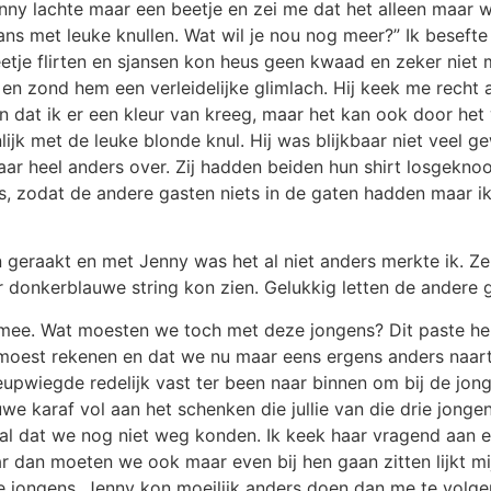
Jenny lachte maar een beetje en zei me dat het alleen maar w
ns met leuke knullen. Wat wil je nou nog meer?” Ik besefte 
tje flirten en sjansen kon heus geen kwaad en zeker niet m
n zond hem een verleidelijke glimlach. Hij keek me recht aan
aan dat ik er een kleur van kreeg, maar het kan ook door he
nlijk met de leuke blonde knul. Hij was blijkbaar niet veel 
aar heel anders over. Zij hadden beiden hun shirt losgeknoop
ls, zodat de andere gasten niets in de gaten hadden maar 
geraakt en met Jenny was het al niet anders merkte ik. Ze
r donkerblauwe string kon zien. Gelukkig letten de andere g
ee. Wat moesten we toch met deze jongens? Dit paste hele
af moest rekenen en dat we nu maar eens ergens anders na
eupwiegde redelijk vast ter been naar binnen om bij de jon
we karaf vol aan het schenken die jullie van die drie jong
aal dat we nog niet weg konden. Ik keek haar vragend aan 
dan moeten we ook maar even bij hen gaan zitten lijkt mij
de jongens. Jenny kon moeilijk anders doen dan me te volg