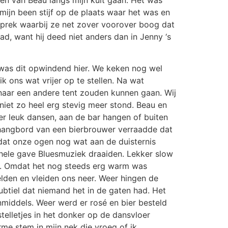
d mijn been stijf op de plaats waar het was en
esprek waarbij ze net zover voorover boog dat
ad, want hij deed niet anders dan in Jenny ‘s
 was dit opwindend hier. We keken nog wel
ons wat vrijer op te stellen. Na wat
 naar een andere tent zouden kunnen gaan. Wij
niet zo heel erg stevig meer stond. Beau en
er leuk dansen, aan de bar hangen of buiten
ithangbord van een bierbrouwer verraadde dat
at onze ogen nog wat aan de duisternis
 hele gave Bluesmuziek draaiden. Lekker slow
en. Omdat het nog steeds erg warm was
elden en vleiden ons neer. Weer hingen de
btiel dat niemand het in de gaten had. Het
middels. Weer werd er rosé en bier besteld
stelletjes in het donker op de dansvloer
me stem in mijn nek die vroeg of ik