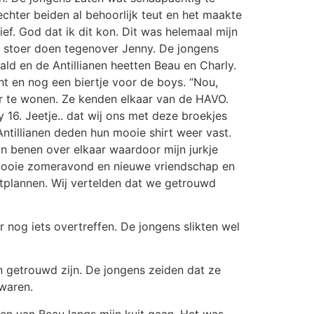
chter beiden al behoorlijk teut en het maakte
ief. God dat ik dit kon. Dit was helemaal mijn
wat stoer doen tegenover Jenny. De jongens
ld en de Antillianen heetten Beau en Charly.
ht en nog een biertje voor de boys. “Nou,
der te wonen. Ze kenden elkaar van de HAVO.
 16. Jeetje.. dat wij ons met deze broekjes
 Antillianen deden hun mooie shirt weer vast.
jn benen over elkaar waardoor mijn jurkje
 mooie zomeravond en nieuwe vriendschap en
stplannen. Wij vertelden dat we getrouwd
 nog iets overtreffen. De jongens slikten wel
n getrouwd zijn. De jongens zeiden dat ze
 waren.
en van Beau langs mijn kuit gaan. Het was