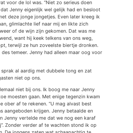
at voor de lol was. “Niet zo serieus doen
dat Jenny eigenlijk wel gelijk had en besloot
et deze jonge jongetjes. Even later kreeg ik
, glimlachte lief naar mij en likte zich
t weer of de wijn zijn gekomen. Dat was me
gewend, want hij keek telkens van ons weg,
t, terwijl ze hun zoveelste biertje dronken.
ik des temeer. Jenny had alleen maar oog voor
 sprak al aardig met dubbele tong en zat
asten niet op ons.
maal niet bij ons. Ik boog me naar Jenny
artoe moesten gaan. Met enige tegenzin kwam
ge ober af te rekenen. “U mag alvast best
ens aangeboden krijgen. Jenny betaalde en
en Jenny vertelde me dat we nog een karaf
”. Zonder verder af te wachten stond ik op
en. De jongens zaten wat schaapachtig te