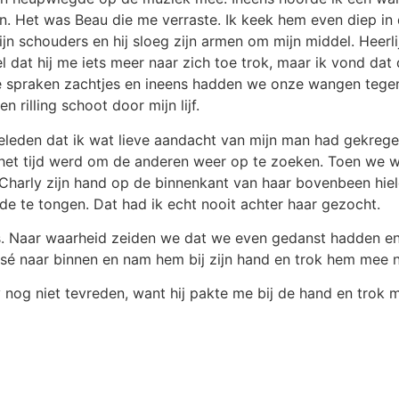
. Het was Beau die me verraste. Ik keek hem even diep in 
ijn schouders en hij sloeg zijn armen om mijn middel. Heerl
el dat hij me iets meer naar zich toe trok, maar ik vond da
e spraken zachtjes en ineens hadden we onze wangen tegen 
n rilling schoot door mijn lijf.
eleden dat ik wat lieve aandacht van mijn man had gekrege
t het tijd werd om de anderen weer op te zoeken. Toen we w
harly zijn hand op de binnenkant van haar bovenbeen hield. 
fde te tongen. Dat had ik echt nooit achter haar gezocht.
ns. Naar waarheid zeiden we dat we even gedanst hadden en
sé naar binnen en nam hem bij zijn hand en trok hem mee n
nog niet tevreden, want hij pakte me bij de hand en trok 