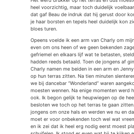
heel voorzichtig, maar toch duidelijk voelbaar
dat gaf Beau de indruk dat hij gerust door k
je haar borsten en tepels heel duidelijk kon z
bloes turen.
Opeens voelde ik een arm van Charly om mijn
even om ons heen of we geen bekenden zagen, 
gefriemel en elkaars lijf wat te betasten, s
hadden reeds betaald. Toen de jongens af gin
Charly namen me beiden in een arm en Jenny h
op hun terras zitten. Na tien minuten slente
we bij dancebar “Wonderland” waren aangeko
moesten wennen. Na enige momenten werd het 
ook. Ik begon gelijk te heupwiegen op de he
besloten we toch op het terras te gaan zitte
jongens om onze hals en werden we nu en dan
moet er voor onbekenden toch wel wat vreemd
en ik zei dat ik heel erg nodig eerst moest pl
schuifelen. Ik stond er even wat bij te kijk