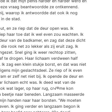
elde ik dat mijn penis harder en harder werd en
d. Deze vraag beantwoordde ze ontkennend.
mij, waarop ik antwoordde dat ook ik nog
in de stad.
ut, en ze riep dat de deur open was. Ik
iep haar toe dat ik wel even zou wachten. Ik
e deur van de badkamer, en zag dat deze dicht
ie rook net zo lekker als zij eruit zag. Ik
gezet. Snel ging ik weer rechtop zitten,
 af te drogen. Haar lichaam verdween half
k zag een klein stukje borst, en dat was niet
rigens mijn geslachtsdeel. Ze riep of ik even
m er zelf net niet bij. Ik opende de deur en
ar lichaam echt was. Ik deed wat van de
 ook wat lager, op haar rug, cr√®me kon
een beetje naar beneden. Langzaam masseerde
 mijn handen naar haar borsten. “We moeten
 even. Ik ging verder en langzaam begon ik