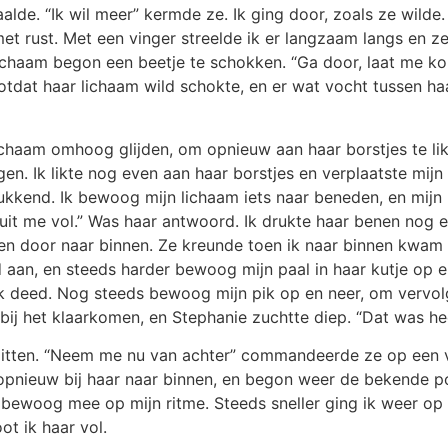
haalde. “Ik wil meer” kermde ze. Ik ging door, zoals ze wilde.
t met rust. Met een vinger streelde ik er langzaam langs en z
 lichaam begon een beetje te schokken. “Ga door, laat me k
 totdat haar lichaam wild schokte, en er wat vocht tussen ha
ichaam omhoog glijden, om opnieuw aan haar borstjes te likk
en. Ik likte nog even aan haar borstjes en verplaatste mijn
ukkend. Ik bewoog mijn lichaam iets naar beneden, en mijn l
puit me vol.” Was haar antwoord. Ik drukte haar benen nog e
en door naar binnen. Ze kreunde toen ik naar binnen kwam e
aan, en steeds harder bewoog mijn paal in haar kutje op e
ik deed. Nog steeds bewoog mijn pik op en neer, om vervol
bij het klaarkomen, en Stephanie zuchtte diep. “Dat was heer
zitten. “Neem me nu van achter” commandeerde ze op een v
ul opnieuw bij haar naar binnen, en begon weer de bekende
bewoog mee op mijn ritme. Steeds sneller ging ik weer op e
t ik haar vol.