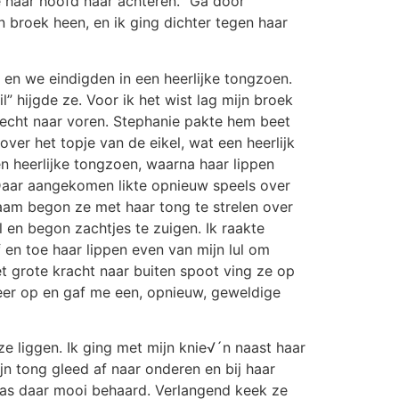
e haar hoofd naar achteren. “Ga door”
 broek heen, en ik ging dichter tegen haar
 en we eindigden in een heerlijke tongzoen.
l” hijgde ze. Voor ik het wist lag mijn broek
 recht naar voren. Stephanie pakte hem beet
ver het topje van de eikel, wat een heerlijk
en heerlijke tongzoen, waarna haar lippen
 Daar aangekomen likte opnieuw speels over
aam begon ze met haar tong te strelen over
l en begon zachtjes te zuigen. Ik raakte
 en toe haar lippen even van mijn lul om
et grote kracht naar buiten spoot ving ze op
eer op en gaf me een, opnieuw, geweldige
ze liggen. Ik ging met mijn knie√´n naast haar
jn tong gleed af naar onderen en bij haar
was daar mooi behaard. Verlangend keek ze