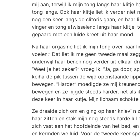
mij aan, terwijl ik mijn tong langs haar klitje 
tong langs. Ook haar klitje liet ik verder nie
nog een keer langs de clitoris gaan, en haar
vinger en tong afwisselend langs haar klitje,
gepaard met een luide kreet uit haar mond.
Na haar orgasme liet ik mijn tong over haar l
voelen.” Dat liet ik me geen tweede maal zegg
onderwijl haar benen nog verder uit elkaar dr
“Weet je het zeker?” vroeg ik. “Ja, ga door, s
keiharde pik tussen de wijd openstaande lipp
bewegen. “Harder” moedigde ze mij kreunend 
bewegen en ze hijgde steeds harder, net als 
deze keer in haar kutje. Mijn lichaam schokte 
Ze draaide zich om en ging op haar knie√´n 
haar zitten en stak mijn nog steeds harde l
zich vast aan het hoofdeinde van het bed, en 
en kermden we luid. Voor de tweede keer spoo