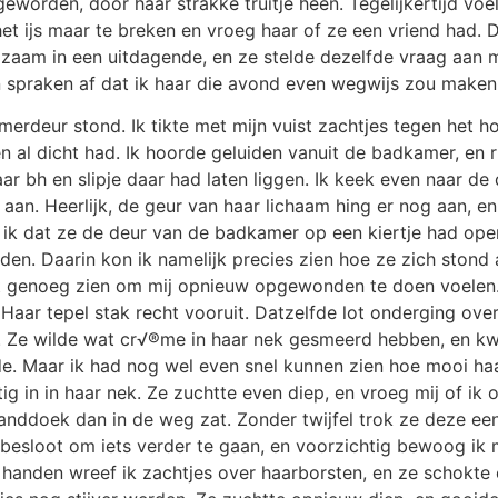
geworden, door haar strakke truitje heen. Tegelijkertijd vo
 het ijs maar te breken en vroeg haar of ze een vriend ha
ngzaam in een uitdagende, en ze stelde dezelfde vraag aan 
n spraken af dat ik haar die avond even wegwijs zou maken 
erdeur stond. Ik tikte met mijn vuist zachtjes tegen het ho
 al dicht had. Ik hoorde geluiden vanuit de badkamer, en r
ar bh en slipje daar had laten liggen. Ik keek even naar d
 aan. Heerlijk, de geur van haar lichaam hing er nog aan, en d
 ik dat ze de deur van de badkamer op een kiertje had open
den. Daarin kon ik namelijk precies zien hoe ze zich stond
t genoeg zien om mij opnieuw opgewonden te doen voelen. I
d! Haar tepel stak recht vooruit. Datzelfde lot onderging ove
d. Ze wilde wat cr√®me in haar nek gesmeerd hebben, en kwa
de. Maar ik had nog wel even snel kunnen zien hoe mooi ha
g in in haar nek. Ze zuchtte even diep, en vroeg mij of ik
 handdoek dan in de weg zat. Zonder twijfel trok ze deze 
k besloot om iets verder te gaan, en voorzichtig bewoog ik
n handen wreef ik zachtjes over haarborsten, en ze schokte