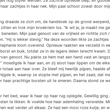
jes nog stijver werden. Ze zuchtte opnieuw diep, en gooid
haar zachtjes in haar nek. Mijn paal schoot zowat door mijn
ling draaide ze zich om, de handdoek op de grond werpend,
tten en trok mijn broekriem los. “Ik wil je, je maakt me gei
 beneden. Mijn paal genoot van de vrijheid en richtte zich
 “Hij is lekker stevig.” Na deze woorden likte ze zachtjes o
n Stephanie klom overeind. Opnieuw raakten we verzeild in e
 borst en buik, totdat ze in de lagere delen terecht kwam.
aarvan genoot. Nu pakte ze hem met een hand vast en langz
r” moedigde ik haar aan, en zij sloot haar lippen om de eike
taal aan haar over. Ze bleef mij heerlijk pijpen, haalde af
hijgde ik, waarop ze stopte met pijpen, en het zaad, dat m
 haar prachtige borsten uit te smeren. Daarna stond ze w
ar het bed, waar ik haar op haar rug oplegde. Gewillig ging 
sten te likken. Ik voelde hoe haar ademhaling versnelde. Mi
 wat verder uit elkaar. Ze had een mooi roze kutje, en 