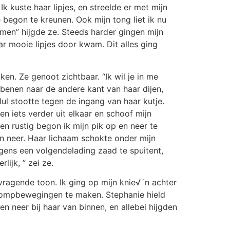
 Ik kuste haar lipjes, en streelde er met mijn
e begon te kreunen. Ook mijn tong liet ik nu
omen” hijgde ze. Steeds harder gingen mijn
ar mooie lipjes door kwam. Dit alles ging
en. Ze genoot zichtbaar. “Ik wil je in me
 benen naar de andere kant van haar dijen,
ul stootte tegen de ingang van haar kutje.
en iets verder uit elkaar en schoof mijn
n rustig begon ik mijn pik op en neer te
n neer. Haar lichaam schokte onder mijn
gens een volgendelading zaad te spuitent,
lijk, ” zei ze.
ragende toon. Ik ging op mijn knie√´n achter
 pompbewegingen te maken. Stephanie hield
n neer bij haar van binnen, en allebei hijgden