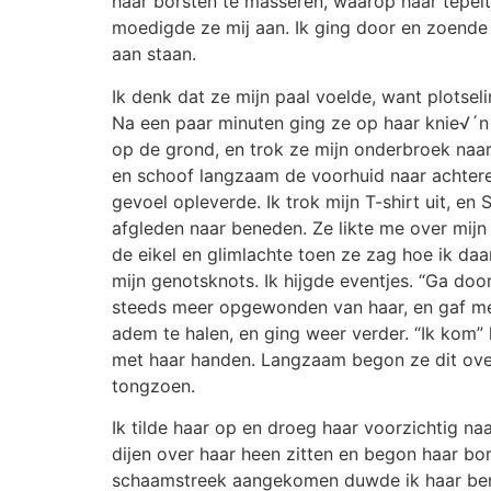
haar borsten te masseren, waarop haar tepelt
moedigde ze mij aan. Ik ging door en zoende 
aan staan.
Ik denk dat ze mijn paal voelde, want plotse
Na een paar minuten ging ze op haar knie√´n zi
op de grond, en trok ze mijn onderbroek naar
en schoof langzaam de voorhuid naar achteren.
gevoel opleverde. Ik trok mijn T-shirt uit, e
afgleden naar beneden. Ze likte me over mijn
de eikel en glimlachte toen ze zag hoe ik d
mijn genotsknots. Ik hijgde eventjes. “Ga doo
steeds meer opgewonden van haar, en gaf me to
adem te halen, en ging weer verder. “Ik kom” 
met haar handen. Langzaam begon ze dit over
tongzoen.
Ik tilde haar op en droeg haar voorzichtig na
dijen over haar heen zitten en begon haar bor
schaamstreek aangekomen duwde ik haar benen