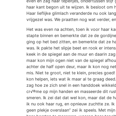
even en zag haar tepeltjes, ondertussen stijf 
haar kant begon uit te wijzen. Ik besloot om
Haar lieflijke glimlach veranderde nu ook la
vrijgezel was. We praatten nog wat verder, e
Het was even na achten, toen ik voor haar kam
stapte binnen en bemerkte dat ze de gordijnen
ging op het bed zitten, en bemerkte dat ze ha
was. Ik pakte het slipje beet en rook er intens
keek in de spiegel aan de muur en daarin zag
maar kon mijn ogen niet
van de spiegel afhou
achter de half open deur, maar ik kon nog ne
mis. Niet te groot, niet te klein, precies goe
kon helpen, iets wat ik maar al te graag dee
zag hoe ze zich snel in een handdoek wikkel
cr√®me op mijn handen en masseerde dit rusti
smeren. Ik zei dat dat wel kon, maar dat de
ik nu ook haar rug, en opnieuw zuchtte ze. I
geen plekje overslaan” zei ik speels. Met mij