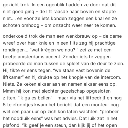
gezicht trok. In een ogenblik hadden ze door dat dit
niet goed ging – de lift raasde naar boven en stopte
niet…. en voor ze iets konden zeggen een knal en ze
schoten omhoog – om onzacht weer neer te komen.
onderkoeld trok de man een wenkbrauw op – de dame
wreef over haar knie en in een flits zag hij prachtige
rondingen… “wat krégen we nou? ” zei ze met een
beetje amsterdams accent. Zonder iets te zeggen
probeerde de man tussen de spleet van de deur te zien.
Hij tikte er eens tegen. “we staan vast bovenin de
liftkamer” en hij drukte op het knopje van de intercom.
Niets. Ze keken elkaar aan en namen elkaar eens op.
Mmm hij kon met slechter gezelschap opgesloten
zitten. “ik ga es bellen” – maar via het liftbedrijf en nog
5 telefoontjes kwam het bericht dat een monteur nog
wel een paar uur op zich kon laten wachten. “probeer
het noodluik eens” was het advies. Dat luik zat in het
plafond. “ik geef je een steun, dan kijk jij of het open