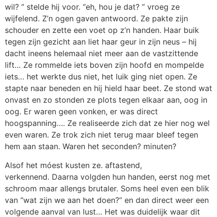
wil? ” stelde hij voor. “eh, hou je dat? ” vroeg ze
wijfelend. Z’n ogen gaven antwoord. Ze pakte zijn
schouder en zette een voet op z’n handen. Haar buik
tegen zijn gezicht aan liet haar geur in zijn neus – hij
dacht ineens helemaal niet meer aan de vastzittende
lift… Ze rommelde iets boven zijn hoofd en mompelde
iets… het werkte dus niet, het luik ging niet open. Ze
stapte naar beneden en hij hield haar beet. Ze stond wat
onvast en zo stonden ze plots tegen elkaar aan, oog in
oog. Er waren geen vonken, er was direct
hoogspanning…. Ze realiseerde zich dat ze hier nog wel
even waren. Ze trok zich niet terug maar bleef tegen
hem aan staan. Waren het seconden? minuten?
Alsof het móest kusten ze. aftastend,
verkennend. Daarna volgden hun handen, eerst nog met
schroom maar allengs brutaler. Soms heel even een blik
van “wat zijn we aan het doen?” en dan direct weer een
volgende aanval van lust… Het was duidelijk waar dit