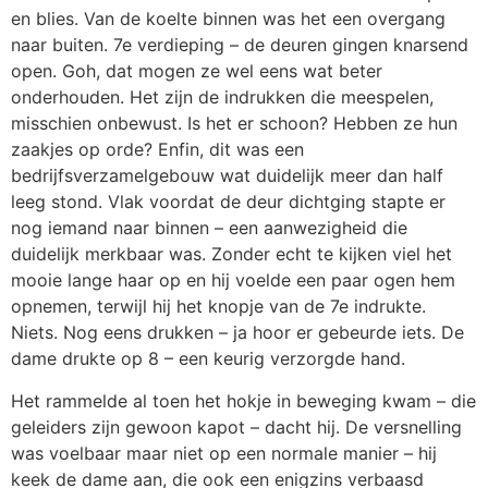
en blies. Van de koelte binnen was het een overgang
naar buiten. 7e verdieping – de deuren gingen knarsend
open. Goh, dat mogen ze wel eens wat beter
onderhouden. Het zijn de indrukken die meespelen,
misschien onbewust. Is het er schoon? Hebben ze hun
zaakjes op orde? Enfin, dit was een
bedrijfsverzamelgebouw wat duidelijk meer dan half
leeg stond. Vlak voordat de deur dichtging stapte er
nog iemand naar binnen – een aanwezigheid die
duidelijk merkbaar was. Zonder echt te kijken viel het
mooie lange haar op en hij voelde een paar ogen hem
opnemen, terwijl hij het knopje van de 7e indrukte.
Niets. Nog eens drukken – ja hoor er gebeurde iets. De
dame drukte op 8 – een keurig verzorgde hand.
Het rammelde al toen het hokje in beweging kwam – die
geleiders zijn gewoon kapot – dacht hij. De versnelling
was voelbaar maar niet op een normale manier – hij
keek de dame aan, die ook een enigzins verbaasd