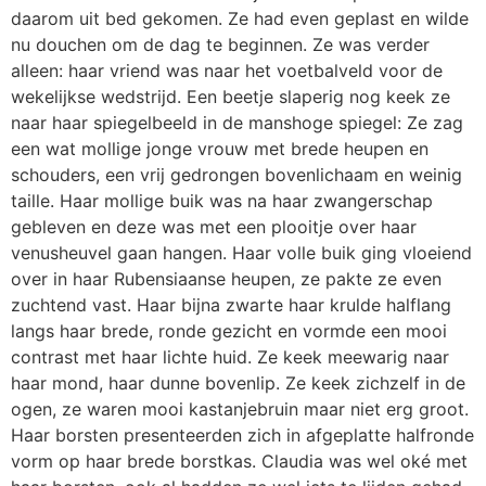
daarom uit bed gekomen. Ze had even geplast en wilde
nu douchen om de dag te beginnen. Ze was verder
alleen: haar vriend was naar het voetbalveld voor de
wekelijkse wedstrijd. Een beetje slaperig nog keek ze
naar haar spiegelbeeld in de manshoge spiegel: Ze zag
een wat mollige jonge vrouw met brede heupen en
schouders, een vrij gedrongen bovenlichaam en weinig
taille. Haar mollige buik was na haar zwangerschap
gebleven en deze was met een plooitje over haar
venusheuvel gaan hangen. Haar volle buik ging vloeiend
over in haar Rubensiaanse heupen, ze pakte ze even
zuchtend vast. Haar bijna zwarte haar krulde halflang
langs haar brede, ronde gezicht en vormde een mooi
contrast met haar lichte huid. Ze keek meewarig naar
haar mond, haar dunne bovenlip. Ze keek zichzelf in de
ogen, ze waren mooi kastanjebruin maar niet erg groot.
Haar borsten presenteerden zich in afgeplatte halfronde
vorm op haar brede borstkas. Claudia was wel oké met