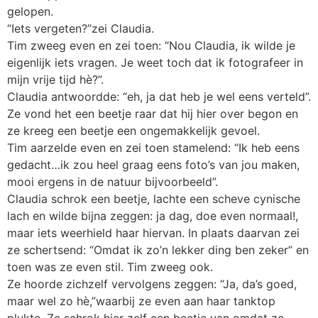
gelopen.
“Iets vergeten?”zei Claudia.
Tim zweeg even en zei toen: “Nou Claudia, ik wilde je
eigenlijk iets vragen. Je weet toch dat ik fotografeer in
mijn vrije tijd hè?”.
Claudia antwoordde: “eh, ja dat heb je wel eens verteld”.
Ze vond het een beetje raar dat hij hier over begon en
ze kreeg een beetje een ongemakkelijk gevoel.
Tim aarzelde even en zei toen stamelend: “Ik heb eens
gedacht…ik zou heel graag eens foto’s van jou maken,
mooi ergens in de natuur bijvoorbeeld”.
Claudia schrok een beetje, lachte een scheve cynische
lach en wilde bijna zeggen: ja dag, doe even normaal!,
maar iets weerhield haar hiervan. In plaats daarvan zei
ze schertsend: “Omdat ik zo’n lekker ding ben zeker” en
toen was ze even stil. Tim zweeg ook.
Ze hoorde zichzelf vervolgens zeggen: “Ja, da’s goed,
maar wel zo hè,”waarbij ze even aan haar tanktop
plukte. Ze schrok hier zelf een beetje van omdat ze