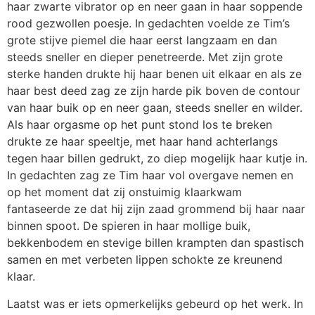
haar zwarte vibrator op en neer gaan in haar soppende
rood gezwollen poesje. In gedachten voelde ze Tim’s
grote stijve piemel die haar eerst langzaam en dan
steeds sneller en dieper penetreerde. Met zijn grote
sterke handen drukte hij haar benen uit elkaar en als ze
haar best deed zag ze zijn harde pik boven de contour
van haar buik op en neer gaan, steeds sneller en wilder.
Als haar orgasme op het punt stond los te breken
drukte ze haar speeltje, met haar hand achterlangs
tegen haar billen gedrukt, zo diep mogelijk haar kutje in.
In gedachten zag ze Tim haar vol overgave nemen en
op het moment dat zij onstuimig klaarkwam
fantaseerde ze dat hij zijn zaad grommend bij haar naar
binnen spoot. De spieren in haar mollige buik,
bekkenbodem en stevige billen krampten dan spastisch
samen en met verbeten lippen schokte ze kreunend
klaar.
Laatst was er iets opmerkelijks gebeurd op het werk. In