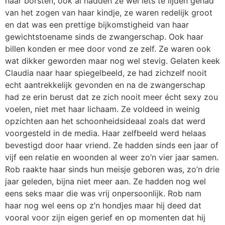
haar borsten, ook al hadden ze wel iets te lijden gehad
van het zogen van haar kindje, ze waren redelijk groot
en dat was een prettige bijkomstigheid van haar
gewichtstoename sinds de zwangerschap. Ook haar
billen konden er mee door vond ze zelf. Ze waren ook
wat dikker geworden maar nog wel stevig. Gelaten keek
Claudia naar haar spiegelbeeld, ze had zichzelf nooit
echt aantrekkelijk gevonden en na de zwangerschap
had ze erin berust dat ze zich nooit meer écht sexy zou
voelen, niet met haar lichaam. Ze voldeed in weinig
opzichten aan het schoonheidsideaal zoals dat werd
voorgesteld in de media. Haar zelfbeeld werd helaas
bevestigd door haar vriend. Ze hadden sinds een jaar of
vijf een relatie en woonden al weer zo’n vier jaar samen.
Rob raakte haar sinds hun meisje geboren was, zo’n drie
jaar geleden, bijna niet meer aan. Ze hadden nog wel
eens seks maar die was vrij onpersoonlijk. Rob nam
haar nog wel eens op z’n hondjes maar hij deed dat
vooral voor zijn eigen gerief en op momenten dat hij