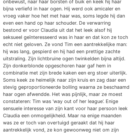
onbewust, naar haar borsten of buik en keek hij haar
bijna verliefd in haar ogen. Hij werd ook amicaler en
vroeg vaker hoe het met haar was, soms legde hij dan
even een hand op haar schouder. De verwarring
bestond er voor Claudia uit dat het leek alsof hij
seksueel geïnteresseerd was in haar en dat kon ze toch
echt niet geloven. Ze vond Tim een aantrekkelijke man:
hij was lang, gespierd en hij had een prettige zachte
uitstraling. Zijn lichtbruine ogen twinkelden bijna altijd.
Zijn donkerblonde opgeschoren haar gaf hem in
combinatie met zijn brede kaken een erg stoer uiterlijk.
Soms keek ze heimelijk naar zijn kruis en zag daar een
stevig geproportioneerde bolling waarna ze beschaamd
haar ogen afwendde. Het was pijnlijk, maar ze moest
constateren: Tim was ‘way out of her league’. Enige
sensuele interesse van zijn kant voor haar persoon leek
Claudia een onmogelijkheid. Maar na enige maanden
was ze er toch van overtuigd geraakt dat hij haar
aantrekkelijk vond, ze kon gewoonweg niet om zijn