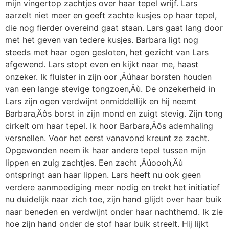
mijn vingertop zachtjes over haar tepel wrijf. Lars
aarzelt niet meer en geeft zachte kusjes op haar tepel,
die nog fierder overeind gaat staan. Lars gaat lang door
met het geven van tedere kusjes. Barbara ligt nog
steeds met haar ogen gesloten, het gezicht van Lars
afgewend. Lars stopt even en kijkt naar me, haast
onzeker. Ik fluister in zijn oor ‚Äúhaar borsten houden
van een lange stevige tongzoen‚Äù. De onzekerheid in
Lars zijn ogen verdwijnt onmiddellijk en hij neemt
Barbara‚Äôs borst in zijn mond en zuigt stevig. Zijn tong
cirkelt om haar tepel. Ik hoor Barbara‚Äôs ademhaling
versnellen. Voor het eerst vanavond kreunt ze zacht.
Opgewonden neem ik haar andere tepel tussen mijn
lippen en zuig zachtjes. Een zacht ‚Äúoooh‚Äù
ontspringt aan haar lippen. Lars heeft nu ook geen
verdere aanmoediging meer nodig en trekt het initiatief
nu duidelijk naar zich toe, zijn hand glijdt over haar buik
naar beneden en verdwijnt onder haar nachthemd. Ik zie
hoe zijn hand onder de stof haar buik streelt. Hij lijkt