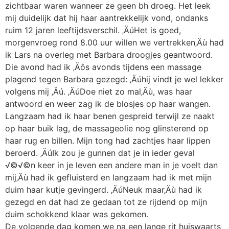
zichtbaar waren wanneer ze geen bh droeg. Het leek
mij duidelijk dat hij haar aantrekkelijk vond, ondanks
ruim 12 jaren leeftijdsverschil. ‚ÄúHet is goed,
morgenvroeg rond 8.00 uur willen we vertrekken‚Äù had
ik Lars na overleg met Barbara droogjes geantwoord.
Die avond had ik ‚Äôs avonds tijdens een massage
plagend tegen Barbara gezegd: ‚Äúhij vindt je wel lekker
volgens mij ‚Äú. ‚ÄúDoe niet zo mal‚Äù, was haar
antwoord en weer zag ik de blosjes op haar wangen.
Langzaam had ik haar benen gespreid terwijl ze naakt
op haar buik lag, de massageolie nog glinsterend op
haar rug en billen. Mijn tong had zachtjes haar lippen
beroerd. ‚ÄúIk zou je gunnen dat je in ieder geval
√©√©n keer in je leven een andere man in je voelt dan
mij‚Äù had ik gefluisterd en langzaam had ik met mijn
duim haar kutje gevingerd. ‚ÄúNeuk maar‚Äù had ik
gezegd en dat had ze gedaan tot ze rijdend op mijn
duim schokkend klaar was gekomen.
De volgende dag komen we na een lange rit huiswaarts