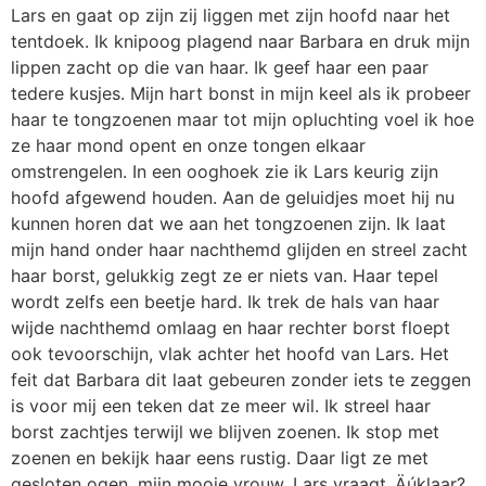
Lars en gaat op zijn zij liggen met zijn hoofd naar het
tentdoek. Ik knipoog plagend naar Barbara en druk mijn
lippen zacht op die van haar. Ik geef haar een paar
tedere kusjes. Mijn hart bonst in mijn keel als ik probeer
haar te tongzoenen maar tot mijn opluchting voel ik hoe
ze haar mond opent en onze tongen elkaar
omstrengelen. In een ooghoek zie ik Lars keurig zijn
hoofd afgewend houden. Aan de geluidjes moet hij nu
kunnen horen dat we aan het tongzoenen zijn. Ik laat
mijn hand onder haar nachthemd glijden en streel zacht
haar borst, gelukkig zegt ze er niets van. Haar tepel
wordt zelfs een beetje hard. Ik trek de hals van haar
wijde nachthemd omlaag en haar rechter borst floept
ook tevoorschijn, vlak achter het hoofd van Lars. Het
feit dat Barbara dit laat gebeuren zonder iets te zeggen
is voor mij een teken dat ze meer wil. Ik streel haar
borst zachtjes terwijl we blijven zoenen. Ik stop met
zoenen en bekijk haar eens rustig. Daar ligt ze met
gesloten ogen, mijn mooie vrouw. Lars vraagt ‚Äúklaar?