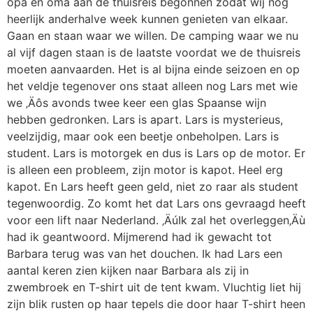
opa en oma aan de thuisreis begonnen zodat wij nog
heerlijk anderhalve week kunnen genieten van elkaar.
Gaan en staan waar we willen. De camping waar we nu
al vijf dagen staan is de laatste voordat we de thuisreis
moeten aanvaarden. Het is al bijna einde seizoen en op
het veldje tegenover ons staat alleen nog Lars met wie
we ‚Äôs avonds twee keer een glas Spaanse wijn
hebben gedronken. Lars is apart. Lars is mysterieus,
veelzijdig, maar ook een beetje onbeholpen. Lars is
student. Lars is motorgek en dus is Lars op de motor. Er
is alleen een probleem, zijn motor is kapot. Heel erg
kapot. En Lars heeft geen geld, niet zo raar als student
tegenwoordig. Zo komt het dat Lars ons gevraagd heeft
voor een lift naar Nederland. ‚ÄúIk zal het overleggen‚Äù
had ik geantwoord. Mijmerend had ik gewacht tot
Barbara terug was van het douchen. Ik had Lars een
aantal keren zien kijken naar Barbara als zij in
zwembroek en T-shirt uit de tent kwam. Vluchtig liet hij
zijn blik rusten op haar tepels die door haar T-shirt heen