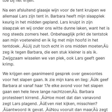
toe bij het vrijen.
Na een afsluitend glaasje wijn voor de tent kruipen we
allemaal Lars zijn tent in. Barbara heeft mijn slaapplek
keurig in het midden gepland. Lars kruipt in zijn
slaapzak en wij onder ons witte dunne laken, want het is
nog steeds zomers heet. Onbehaaglijk prikt de tentstok
aan mijn voeteneind en ik lig met mijn hoofd in het
tentdoek. ‚ÄúJij zult toch echt in ons midden moeten‚Äù
zeg ik tegen Barbara, die een stuk kleiner is als ik.
Zwijgzaam wisselen we van plek, ook Lars geeft geen
krimp.
We krijgen een geanimeerd gesprek over gewoontes
voor het slapen gaan. Ik zie mijn kans en lieg: ‚ÄúIk geef
Barbara al vanaf haar 17e elke avond voor het slapen
gaan een hele lieve lange nachtzoen‚Äù. Barbara
protesteert kirrend. ‚ÄúHoe moet dat dan vanavond
zegt Lars plagend. ‚ÄúEven niet kijken, misschien?
‚Äùantwoord ik gevat. ‚ÄúNou vooruit dan maar‚Äù zegt