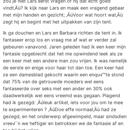
zou je niet Lars eerst vragen of hij dat echt goed
vindt‚Äù? Ik kijk naar Lars en maak een vragend gebaar
met mijn handen en gezicht; ‚ÄúVoor wat hoort wat‚Äù
zegt hij en begint met het uitpakken van zijn tent.
Ik ga douchen en Lars en Barbara richten de tent in. Ik
fantaseer erop los en vraag me af wat er verder zal
gebeuren vanavond. Jaren geleden had ik een keer mijn
fantasie opgebiecht dat het me opwindend leek als ze
een keer met een andere man zou vrijen. Ik was namelijk
de eerste en enige voor haar tot dan toe. Een keer had
ze een damesblad gekocht waarin een enqu√™te stond
dat 75% van de getrouwde moeders wel eens
fantaseerde over seks met een ander en 30% ook
daadwerkelijk wel eens vreemd was gegaan. Plagend
had ik gezegd: ‚Äúleuk artikel, iets voor jou om te mee
te experimenteren ? ‚ÄúDoe effe normaal‚Äù had ze
gezegd, en het onderwerp afgewimpeld, maar sindsdien
vree√´n we heftiger en betrokken we de fantasie af en