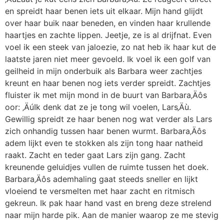
en spreidt haar benen iets uit elkaar. Mijn hand glijdt
over haar buik naar beneden, en vinden haar krullende
haartjes en zachte lippen. Jeetje, ze is al drijfnat. Even
voel ik een steek van jaloezie, zo nat heb ik haar kut de
laatste jaren niet meer gevoeld. Ik voel ik een golf van
geilheid in mijn onderbuik als Barbara weer zachtjes
kreunt en haar benen nog iets verder spreidt. Zachtjes
fluister ik met mijn mond in de buurt van Barbara‚Äôs
oor: ‚ÄúIk denk dat ze je tong wil voelen, Lars‚Äù.
Gewillig spreidt ze haar benen nog wat verder als Lars
zich onhandig tussen haar benen wurmt. Barbara‚Äôs
adem lijkt even te stokken als zijn tong haar natheid
raakt. Zacht en teder gaat Lars zijn gang. Zacht
kreunende geluidjes vullen de ruimte tussen het doek.
Barbara‚Äôs ademhaling gaat steeds sneller en lijkt
vloeiend te versmelten met haar zacht en ritmisch
gekreun. Ik pak haar hand vast en breng deze strelend
naar mijn harde pik. Aan de manier waarop ze me stevig