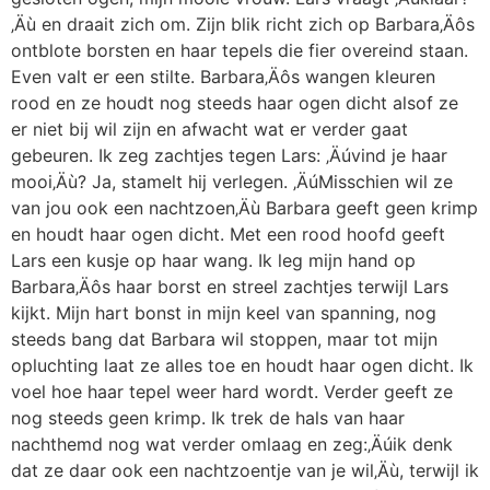
‚Äù en draait zich om. Zijn blik richt zich op Barbara‚Äôs
ontblote borsten en haar tepels die fier overeind staan.
Even valt er een stilte. Barbara‚Äôs wangen kleuren
rood en ze houdt nog steeds haar ogen dicht alsof ze
er niet bij wil zijn en afwacht wat er verder gaat
gebeuren. Ik zeg zachtjes tegen Lars: ‚Äúvind je haar
mooi‚Äù? Ja, stamelt hij verlegen. ‚ÄúMisschien wil ze
van jou ook een nachtzoen‚Äù Barbara geeft geen krimp
en houdt haar ogen dicht. Met een rood hoofd geeft
Lars een kusje op haar wang. Ik leg mijn hand op
Barbara‚Äôs haar borst en streel zachtjes terwijl Lars
kijkt. Mijn hart bonst in mijn keel van spanning, nog
steeds bang dat Barbara wil stoppen, maar tot mijn
opluchting laat ze alles toe en houdt haar ogen dicht. Ik
voel hoe haar tepel weer hard wordt. Verder geeft ze
nog steeds geen krimp. Ik trek de hals van haar
nachthemd nog wat verder omlaag en zeg:‚Äúik denk
dat ze daar ook een nachtzoentje van je wil‚Äù, terwijl ik