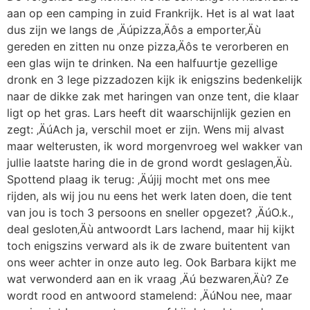
aan op een camping in zuid Frankrijk. Het is al wat laat
dus zijn we langs de ‚Äúpizza‚Äôs a emporter‚Äù
gereden en zitten nu onze pizza‚Äôs te verorberen en
een glas wijn te drinken. Na een halfuurtje gezellige
dronk en 3 lege pizzadozen kijk ik enigszins bedenkelijk
naar de dikke zak met haringen van onze tent, die klaar
ligt op het gras. Lars heeft dit waarschijnlijk gezien en
zegt: ‚ÄúAch ja, verschil moet er zijn. Wens mij alvast
maar welterusten, ik word morgenvroeg wel wakker van
jullie laatste haring die in de grond wordt geslagen‚Äù.
Spottend plaag ik terug: ‚Äújij mocht met ons mee
rijden, als wij jou nu eens het werk laten doen, die tent
van jou is toch 3 persoons en sneller opgezet? ‚ÄúO.k.,
deal gesloten‚Äù antwoordt Lars lachend, maar hij kijkt
toch enigszins verward als ik de zware buitentent van
ons weer achter in onze auto leg. Ook Barbara kijkt me
wat verwonderd aan en ik vraag ‚Äú bezwaren‚Äù? Ze
wordt rood en antwoord stamelend: ‚ÄúNou nee, maar