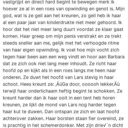
vastgrijpt en direct hard begint te bewegen merk ik
hoever ze al in een roes van opwinding en genot is. Mijn
god, wat is ze geil aan het kreunen, zo geil heb ik haar
al een paar jaar van kinderdrukte niet meer gehoord. Ik
hoor dat het niet meer lang duurt voordat ze klaar gaat
komen. Haar greep om mijn penis verstrakt en ze trekt
steeds sneller aan me, gelijk met het verhoogde ritme
van haar eigen opwinding. Ik voel hoe mijn vocht zich
tegen haar been aan een weg vindt en hoor aan Barbara
dat ze zich ook niet lang meer inhoudt. Ze richt haar
hoofd op en kijkt als in een roes langs me heen naar
onderen. Ze duwt het hoofd van Lars stevig in haar
schoot. Hees kreunt ze: ‚ÄúGa door, oooooh lekker‚Äù
terwijl haar onderlichaam heftig begint te schokken. Ze
kreunt harder dan ik haar ooit in een tent heb horen
kreunen, ze lijkt de mond van Lars nog harder tegen
haar kut te duwen. Dan ontspan ze zich en laat hoofd
achterover zakken. Haar borsten staan fier overeind, ze
is prachtig in het schemerdonker. Met zijn drie√´n dicht