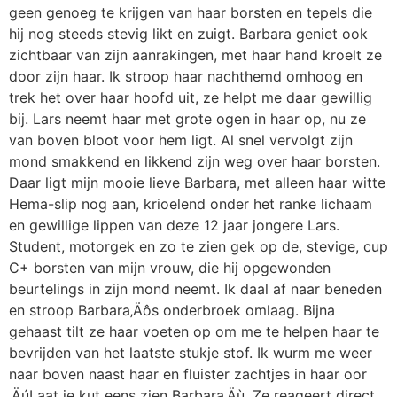
geen genoeg te krijgen van haar borsten en tepels die
hij nog steeds stevig likt en zuigt. Barbara geniet ook
zichtbaar van zijn aanrakingen, met haar hand kroelt ze
door zijn haar. Ik stroop haar nachthemd omhoog en
trek het over haar hoofd uit, ze helpt me daar gewillig
bij. Lars neemt haar met grote ogen in haar op, nu ze
van boven bloot voor hem ligt. Al snel vervolgt zijn
mond smakkend en likkend zijn weg over haar borsten.
Daar ligt mijn mooie lieve Barbara, met alleen haar witte
Hema-slip nog aan, krioelend onder het ranke lichaam
en gewillige lippen van deze 12 jaar jongere Lars.
Student, motorgek en zo te zien gek op de, stevige, cup
C+ borsten van mijn vrouw, die hij opgewonden
beurtelings in zijn mond neemt. Ik daal af naar beneden
en stroop Barbara‚Äôs onderbroek omlaag. Bijna
gehaast tilt ze haar voeten op om me te helpen haar te
bevrijden van het laatste stukje stof. Ik wurm me weer
naar boven naast haar en fluister zachtjes in haar oor
‚ÄúLaat je kut eens zien Barbara‚Äù. Ze reageert direct