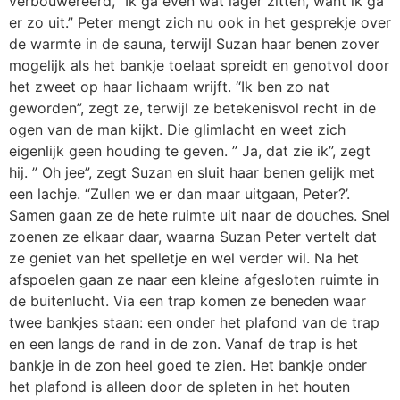
verbouwereerd, “Ik ga even wat lager zitten, want ik ga
er zo uit.” Peter mengt zich nu ook in het gesprekje over
de warmte in de sauna, terwijl Suzan haar benen zover
mogelijk als het bankje toelaat spreidt en genotvol door
het zweet op haar lichaam wrijft. “Ik ben zo nat
geworden”, zegt ze, terwijl ze betekenisvol recht in de
ogen van de man kijkt. Die glimlacht en weet zich
eigenlijk geen houding te geven. ” Ja, dat zie ik”, zegt
hij. ” Oh jee”, zegt Suzan en sluit haar benen gelijk met
een lachje. “Zullen we er dan maar uitgaan, Peter?’.
Samen gaan ze de hete ruimte uit naar de douches. Snel
zoenen ze elkaar daar, waarna Suzan Peter vertelt dat
ze geniet van het spelletje en wel verder wil. Na het
afspoelen gaan ze naar een kleine afgesloten ruimte in
de buitenlucht. Via een trap komen ze beneden waar
twee bankjes staan: een onder het plafond van de trap
en een langs de rand in de zon. Vanaf de trap is het
bankje in de zon heel goed te zien. Het bankje onder
het plafond is alleen door de spleten in het houten