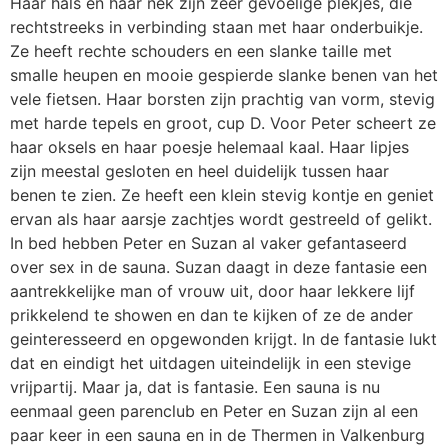
Haar hals en haar nek zijn zeer gevoelige plekjes, die
rechtstreeks in verbinding staan met haar onderbuikje.
Ze heeft rechte schouders en een slanke taille met
smalle heupen en mooie gespierde slanke benen van het
vele fietsen. Haar borsten zijn prachtig van vorm, stevig
met harde tepels en groot, cup D. Voor Peter scheert ze
haar oksels en haar poesje helemaal kaal. Haar lipjes
zijn meestal gesloten en heel duidelijk tussen haar
benen te zien. Ze heeft een klein stevig kontje en geniet
ervan als haar aarsje zachtjes wordt gestreeld of gelikt.
In bed hebben Peter en Suzan al vaker gefantaseerd
over sex in de sauna. Suzan daagt in deze fantasie een
aantrekkelijke man of vrouw uit, door haar lekkere lijf
prikkelend te showen en dan te kijken of ze de ander
geinteresseerd en opgewonden krijgt. In de fantasie lukt
dat en eindigt het uitdagen uiteindelijk in een stevige
vrijpartij. Maar ja, dat is fantasie. Een sauna is nu
eenmaal geen parenclub en Peter en Suzan zijn al een
paar keer in een sauna en in de Thermen in Valkenburg