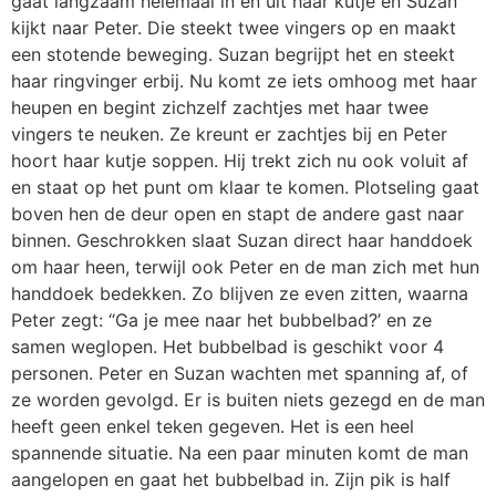
gaat langzaam helemaal in en uit haar kutje en Suzan
kijkt naar Peter. Die steekt twee vingers op en maakt
een stotende beweging. Suzan begrijpt het en steekt
haar ringvinger erbij. Nu komt ze iets omhoog met haar
heupen en begint zichzelf zachtjes met haar twee
vingers te neuken. Ze kreunt er zachtjes bij en Peter
hoort haar kutje soppen. Hij trekt zich nu ook voluit af
en staat op het punt om klaar te komen. Plotseling gaat
boven hen de deur open en stapt de andere gast naar
binnen. Geschrokken slaat Suzan direct haar handdoek
om haar heen, terwijl ook Peter en de man zich met hun
handdoek bedekken. Zo blijven ze even zitten, waarna
Peter zegt: “Ga je mee naar het bubbelbad?’ en ze
samen weglopen. Het bubbelbad is geschikt voor 4
personen. Peter en Suzan wachten met spanning af, of
ze worden gevolgd. Er is buiten niets gezegd en de man
heeft geen enkel teken gegeven. Het is een heel
spannende situatie. Na een paar minuten komt de man
aangelopen en gaat het bubbelbad in. Zijn pik is half