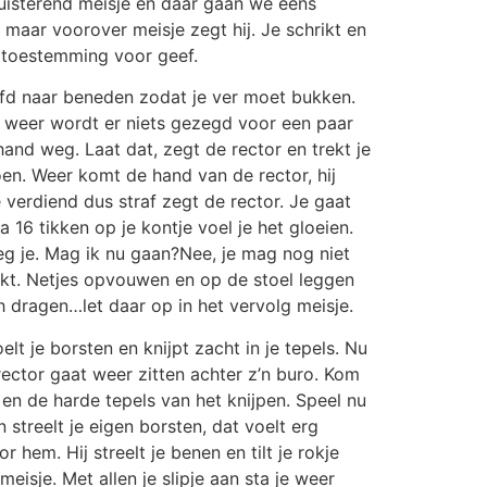
 luisterend meisje en daar gaan we eens
maar voorover meisje zegt hij. Je schrikt en
 toestemming voor geef.
ofd naar beneden zodat je ver moet bukken.
kt, weer wordt er niets gezegd voor een paar
 hand weg. Laat dat, zegt de rector en trekt je
doen. Weer komt de hand van de rector, hij
 Je verdiend dus straf zegt de rector. Je gaat
.Na 16 tikken op je kontje voel je het gloeien.
zeg je. Mag ik nu gaan?Nee, je mag nog niet
trekt. Netjes opvouwen en op de stoel leggen
h dragen…let daar op in het vervolg meisje.
elt je borsten en knijpt zacht in je tepels. Nu
e rector gaat weer zitten achter z’n buro. Kom
n en de harde tepels van het knijpen. Speel nu
 streelt je eigen borsten, dat voelt erg
hem. Hij streelt je benen en tilt je rokje
isje. Met allen je slipje aan sta je weer