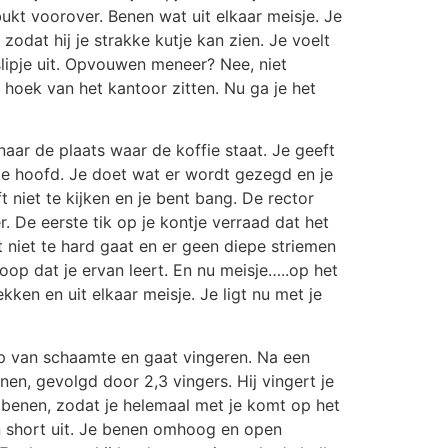
ukt voorover. Benen wat uit elkaar meisje. Je
 zodat hij je strakke kutje kan zien. Je voelt
 slipje uit. Opvouwen meneer? Nee, niet
 hoek van het kantoor zitten. Nu ga je het
naar de plaats waar de koffie staat. Je geeft
r je hoofd. Je doet wat er wordt gezegd en je
t niet te kijken en je bent bang. De rector
. De eerste tik op je kontje verraad dat het
et niet te hard gaat en er geen diepe striemen
oop dat je ervan leert. En nu meisje…..op het
ken en uit elkaar meisje. Je ligt nu met je
kop van schaamte en gaat vingeren. Na een
nen, gevolgd door 2,3 vingers. Hij vingert je
je benen, zodat je helemaal met je komt op het
 en short uit. Je benen omhoog en open