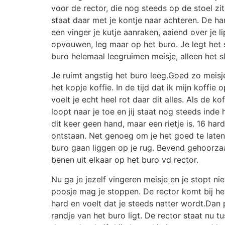
voor de rector, die nog steeds op de stoel zi
staat daar met je kontje naar achteren. De hand
een vinger je kutje aanraken, aaiend over je l
opvouwen, leg maar op het buro. Je legt het s
buro helemaal leegruimen meisje, alleen het sli
Je ruimt angstig het buro leeg.Goed zo meisje
het kopje koffie. In de tijd dat ik mijn koffi
voelt je echt heel rot daar dit alles. Als de k
loopt naar je toe en jij staat nog steeds ind
dit keer geen hand, maar een rietje is. 16 har
ontstaan. Net genoeg om je het goed te laten 
buro gaan liggen op je rug. Bevend gehoorzaam
benen uit elkaar op het buro vd rector.
Nu ga je jezelf vingeren meisje en je stopt n
poosje mag je stoppen. De rector komt bij het 
hard en voelt dat je steeds natter wordt.Dan p
randje van het buro ligt. De rector staat nu 