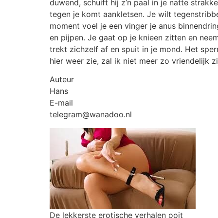
duwend, schuift hij z’n paal in je natte strakk
tegen je komt aankletsen. Je wilt tegenstribb
moment voel je een vinger je anus binnendring
en pijpen. Je gaat op je knieen zitten en neem
trekt zichzelf af en spuit in je mond. Het sp
hier weer zie, zal ik niet meer zo vriendelijk 
Auteur
Hans
E-mail
telegram@wanadoo.nl
De lekkerste erotische verhalen ooit