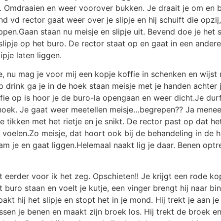
t. Omdraaien en weer voorover bukken. Je draait je om en b
 vd rector gaat weer over je slipje en hij schuift die opzij,
ippen.Gaan staan nu meisje en slipje uit. Bevend doe je het
lipje op het buro. De rector staat op en gaat in een andere
pje laten liggen.
, nu mag je voor mij een kopje koffie in schenken en wijst 
e op drink ga je in de hoek staan meisje met je handen achte
offie op is hoor je de buro-la opengaan en weer dicht.Je durf
e hoek. Je gaat weer meetellen meisje…begrepen?? Ja meneer
de tikken met het rietje en je snikt. De rector past op dat h
voelen.Zo meisje, dat hoort ook bij de behandeling in de h
 je en gaat liggen.Helemaal naakt lig je daar. Benen optrek
iet eerder voor ik het zeg. Opschieten!! Je krijgt een rode 
buro staan en voelt je kutje, een vinger brengt hij naar bin
akt hij het slipje en stopt het in je mond. Hij trekt je aan 
tussen je benen en maakt zijn broek los. Hij trekt de broek