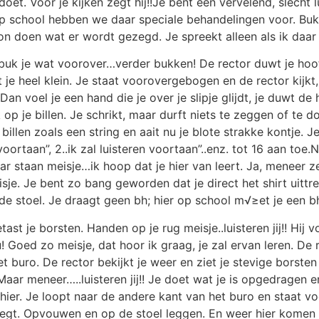
doet. Voor je kijken zegt hij!!Je bent een vervelend, slecht
 op school hebben we daar speciale behandelingen voor. Buk 
n doen wat er wordt gezegd. Je spreekt alleen als ik daar
d buk je wat voorover…verder bukken! De rector duwt je ho
lt je heel klein. Je staat voorovergebogen en de rector kij
Dan voel je een hand die je over je slipje glijdt, je duwt de
 op je billen. Je schrikt, maar durft niets te zeggen of te 
n je billen zoals een string en aait nu je blote strakke kontje.
n voortaan”, 2..ik zal luisteren voortaan”..enz. tot 16 aan toe
ar staan meisje…ik hoop dat je hier van leert. Ja, meneer 
eisje. Je bent zo bang geworden dat je direct het shirt uit
p de stoel. Je draagt geen bh; hier op school m√≥et je een b
st je borsten. Handen op je rug meisje..luisteren jij!! Hij vo
uu! Goed zo meisje, dat hoor ik graag, je zal ervan leren. D
et buro. De rector bekijkt je weer en ziet je stevige borste
Maar meneer…..luisteren jij!! Je doet wat je is opgedragen en
r. Je loopt naar de andere kant van het buro en staat voor 
egt. Opvouwen en op de stoel leggen. En weer hier komen me