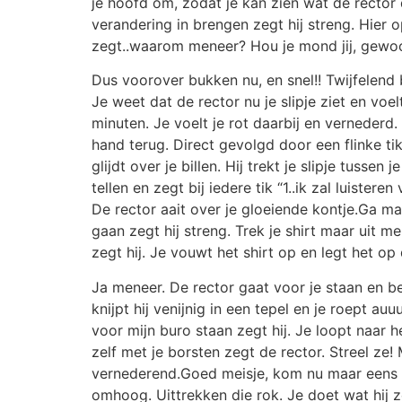
je hoofd om, zodat je kan zien wat de rector 
verandering in brengen zegt hij streng. Hier
zegt..waarom meneer? Hou je mond jij, gewoo
Dus voorover bukken nu, en snel!! Twijfelen
Je weet dat de rector nu je slipje ziet en voe
minuten. Je voelt je rot daarbij en vernederd. 
hand terug. Direct gevolgd door een flinke tik
glijdt over je billen. Hij trekt je slipje tusse
tellen en zegt bij iedere tik “1..ik zal luistere
De rector aait over je gloeiende kontje.Ga ma
gaan zegt hij streng. Trek je shirt maar uit m
zegt hij. Je vouwt het shirt op en legt het o
Ja meneer. De rector gaat voor je staan en beta
knijpt hij venijnig in een tepel en je roept au
voor mijn buro staan zegt hij. Je loopt naar h
zelf met je borsten zegt de rector. Streel ze! 
vernederend.Goed meisje, kom nu maar eens hie
omhoog. Uittrekken die rok. Je doet wat hij z