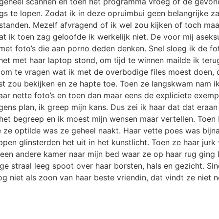
et geheel scannen en toen het programma vroeg of de gevo
ngs te lopen. Zodat ik in deze opruimbui geen belangrijke 
estanden. Mezelf afvragend of ik wel zou kijken of toch m
 ik toen zag geloofde ik werkelijk niet. De voor mij asek
met foto’s die aan porno deden denken. Snel sloeg ik de fot
t met haar laptop stond, om tijd te winnen mailde ik terug,
 om te vragen wat ik met de overbodige files moest doen, d
st zou bekijken en ze hapte toe. Toen ze langskwam nam ik
aar nette foto’s en toen dan maar eens de expliciete exemp
ns plan, ik greep mijn kans. Dus zei ik haar dat dat eraan l
 het begreep en ik moest mijn wensen maar vertellen. Toen 
 ze optilde was ze geheel naakt. Haar vette poes was bijna
en glinsterden het uit in het kunstlicht. Toen ze haar jurk 
r een andere kamer naar mijn bed waar ze op haar rug ging l
e straal leeg spoot over haar borsten, hals en gezicht. Si
og niet als zoon van haar beste vriendin, dat vindt ze niet 