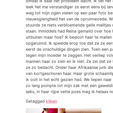
omdat ik daar het probleem dacht. Ik liet h
leek het me verstandiger ze eerst eens bij la
weg tot mijn ogen vielen op een paar foto b
nieuwsgierigheid het van de opruimwoede. Wat
stuurde ze niets verbloemende geile mailtjes 
staan. Inmiddels had Reina gemaild over hoe he
uitbuiten maar hoe? Ik besloot haar te mailen
opgeruimd. Ik speelde erop toe dat ze ze eer
eerst de onschuldige dingen zien. Toen een p
tegen mijn moeder te zeggen. Het verliep volge
mannen haar zo zien en ik niet. Ze zei dat ze
ze zo bedacht. Onder haar Afrikaanse jurk die
van kortgeschoren haar. Haar grote schaamlipp
ik ooit in het echt gezien had. We liepen naa
zo lang pompte tot mijn zak met een geweldig
seks, in haar rijpe vette poes mag ik helaas n
Getagged
kijken