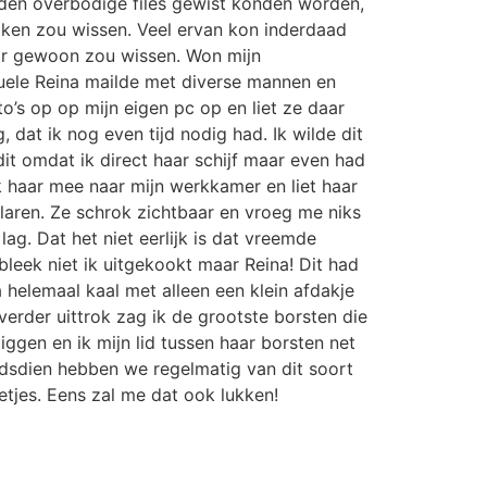
nden overbodige files gewist konden worden,
zaken zou wissen. Veel ervan kon inderdaad
aar gewoon zou wissen. Won mijn
suele Reina mailde met diverse mannen en
o’s op op mijn eigen pc op en liet ze daar
 dat ik nog even tijd nodig had. Ik wilde dit
it omdat ik direct haar schijf maar even had
 haar mee naar mijn werkkamer en liet haar
laren. Ze schrok zichtbaar en vroeg me niks
ag. Dat het niet eerlijk is dat vreemde
bleek niet ik uitgekookt maar Reina! Dit had
 helemaal kaal met alleen een klein afdakje
verder uittrok zag ik de grootste borsten die
iggen en ik mijn lid tussen haar borsten net
ndsdien hebben we regelmatig van dit soort
netjes. Eens zal me dat ook lukken!