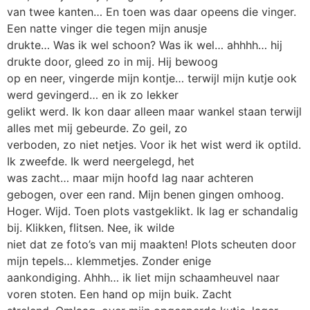
van twee kanten… En toen was daar opeens die vinger.
Een natte vinger die tegen mijn anusje
drukte… Was ik wel schoon? Was ik wel… ahhhh… hij
drukte door, gleed zo in mij. Hij bewoog
op en neer, vingerde mijn kontje… terwijl mijn kutje ook
werd gevingerd… en ik zo lekker
gelikt werd. Ik kon daar alleen maar wankel staan terwijl
alles met mij gebeurde. Zo geil, zo
verboden, zo niet netjes. Voor ik het wist werd ik optild.
Ik zweefde. Ik werd neergelegd, het
was zacht… maar mijn hoofd lag naar achteren
gebogen, over een rand. Mijn benen gingen omhoog.
Hoger. Wijd. Toen plots vastgeklikt. Ik lag er schandalig
bij. Klikken, flitsen. Nee, ik wilde
niet dat ze foto’s van mij maakten! Plots scheuten door
mijn tepels… klemmetjes. Zonder enige
aankondiging. Ahhh… ik liet mijn schaamheuvel naar
voren stoten. Een hand op mijn buik. Zacht