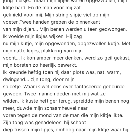
jong meisje… maar mijn lipjes waren opgezwollen, mijn
klitje hard. En de man voor mij zat
geknield voor mij. Mijn string slipje viel op mijn
voeten.Twee handen grepen de binnenkant
van mijn dijen… Mijn benen werden uiteen gedwongen.
Ik voelde mijn lipjes wijken. Hij zag
nu mijn kutje, mijn opgewonden, opgezwollen kutje. Met
mijn natte lipjes, plakkerig van mijn
vocht… Ik kon amper meer denken, werd zo geil gekust,
mijn borsten zo heerlijk bewerkt.
Ik kreunde heftig toen hij daar plots was, nat, warm,
dwingend… zijn tong, door mijn
spleetje. Waar ik wel eens over fantaseerde gebeurde
gewoon. Twee mannen deden met mij wat ze
wilden. Ik kuste heftiger terug, spreidde mijn benen nog
meer, duwde mijn schaamheuvel naar
voren tegen de mond van de man die mijn klitje likte.
Zijn tong was genadeloos: hij schoot
diep tussen mijn lipjes, omhoog naar mijn klitje waar hij