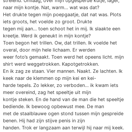
strelend. Omlaag, over mijn opgesperde kutje, lager,
naar mijn kontje. Nat, warm… wat was dat?
Het drukte tegen mijn poepgaatje, dat nat was. Plots
iets groots, het voelde zo groot. Drukte
tegen mij aan… toen schoot het in mij. Ik slaakte een
kreetje. Werd ik geneukt in mijn kontje?
Toen begon het trillen. Ow, dat trillen. Ik voelde het
overal, door mijn hele lichaam. Er werden
weer foto’s gemaakt. Toen werd het opeens licht. mijn
shirt werd weggetrokken. Kapotgetrokken.
En ik zag ze staan. Vier mannen. Naakt. Ze lachten. Ik
keek naar de klemmen op mijn kei en kei-
harde tepels. Zo lekker, zo verboden… ik kwam iets
meer overeind, zag het speeltje uit mijn
kontje steken. En de hand van de man die het speeltje
bediende. Ik bewoog opbewust mee. De man
met de staalblauwe ogen stond tussen mijn gespreide
benen. Hij had zijn stijve penis in zijn
handen. Trok er langzaam aan terwijl hij naar mij keek.