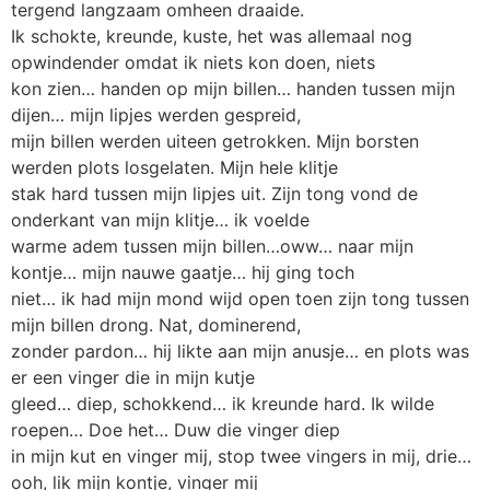
tergend langzaam omheen draaide.
Ik schokte, kreunde, kuste, het was allemaal nog
opwindender omdat ik niets kon doen, niets
kon zien… handen op mijn billen… handen tussen mijn
dijen… mijn lipjes werden gespreid,
mijn billen werden uiteen getrokken. Mijn borsten
werden plots losgelaten. Mijn hele klitje
stak hard tussen mijn lipjes uit. Zijn tong vond de
onderkant van mijn klitje… ik voelde
warme adem tussen mijn billen…oww… naar mijn
kontje… mijn nauwe gaatje… hij ging toch
niet… ik had mijn mond wijd open toen zijn tong tussen
mijn billen drong. Nat, dominerend,
zonder pardon… hij likte aan mijn anusje… en plots was
er een vinger die in mijn kutje
gleed… diep, schokkend… ik kreunde hard. Ik wilde
roepen… Doe het… Duw die vinger diep
in mijn kut en vinger mij, stop twee vingers in mij, drie…
ooh, lik mijn kontje, vinger mij