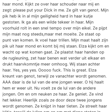
haar mond. Kijkt ze over haar schouder naar mij en
zegt: please put your Dick in me. Ze gilt van genot. Mijn
pik heb ik in al mijn geiligheid hard in haar kutje
gestoten. Ik ga als een wilde tekeer in haar. Mijn
voorhuid rolt in een snel tempo over mijn eikel. Ze pijpt
mijn maat nog steeds,maar met moeite. Ze staat op
punt van komen. Ik voel haar trillen. Mijn maat haalt zijn
pik uit haar mond en komt bij mij staan. Elza kijkt om en
wacht op wat komen gaat. Ze plaatst haar handen op
de rugleuning, zet haar benen wat verder uit elkaar en
drukt haarvkomntje meer omhoog. Wij staan achter
haar. Yes, yes yes. Ooooo fuck. This is great. Elza
kreunt van genot, terwijl ze vanachter wordt genomen.
AAA daar is de lul van de ene jongen weer. O hij haalt
hem er weer uit. Nu voelt ze de lul van de andere
jongen. Om en om neuken ze haar. Ze geniet. Ze vind
het lekker. Heerlijk zoals ze door deze twee jongens
wordt genomen. Ze knijpt in haar tieten. Ze streelt haar
klitje, terwijl de lullen om en om met diepe stoten in