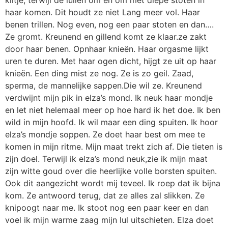
haar komen. Dit houdt ze niet Lang meer vol. Haar
benen trillen. Nog even, nog een paar stoten en dan….
Ze gromt. Kreunend en gillend komt ze klaar.ze zakt
door haar benen. Opnhaar knieën. Haar orgasme lijkt
uren te duren. Met haar ogen dicht, hijgt ze uit op haar
knieën. Een ding mist ze nog. Ze is zo geil. Zaad,
sperma, de mannelijke sappen.Die wil ze. Kreunend
verdwijnt mijn pik in elza’s mond. Ik neuk haar mondje
en let niet helemaal meer op hoe hard ik het doe. Ik ben
wild in mijn hoofd. Ik wil maar een ding spuiten. Ik hoor
elza’s mondje soppen. Ze doet haar best om mee te
komen in mijn ritme. Mijn maat trekt zich af. Die tieten is
zijn doel. Terwijl ik elza’s mond neuk,zie ik mijn maat
zijn witte goud over die heerlijke volle borsten spuiten.
Ook dit aangezicht wordt mij teveel. Ik roep dat ik bijna
kom. Ze antwoord terug, dat ze alles zal slikken. Ze
knipoogt naar me. Ik stoot nog een paar keer en dan
voel ik mijn warme zaag mijn lul uitschieten. Elza doet