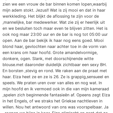
zien we een vrouw de bar binnen komen lopen,waarbij
mijn adem stokt. Jezus!! Wat is zij mooi en dat in haar
werkkleding. Het blijkt de aflossing te zijn voor de
,mannelijke, bar medewerker. Wat zie zij er heerlijk uit
en we besluiten toch maar even te blijven zitten. Het is
ook nog maar 23:00 uur en de bar is nog tot 05:00 uur
open. Aan de bar bekijk ik haar nog eens goed. Mooi
blond haar, gevlochten naar achter toe in de vorm van
een krans om haar hoofd. Grote amandelvormige,
donkere, ogen. Slank, met doorschijnende witte
blouse.met daaronder duidelijk zichtbaar een sexy BH.
En borsten ,stevig en rond. We raken aan de praat met
haar. Elza heet ze en ze is 26. Ze is grappig,sensueel en
speels. We praten uren over van alles en nog wat. In
mijn hoofd en ik vermoed ook in die van mijn kameraad
,spelen zich beginnende fantasieën af. Opeens zegt Elza
in het Engels, of we straks het Griekse nachtleven in
willen. Nou het antwoord van ons was voorspelbaar. Ja
, roepen we bijna in koor. Elza glimlacht en zegt dat ze