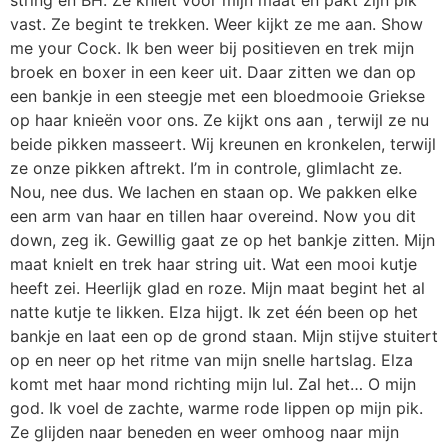
vast. Ze begint te trekken. Weer kijkt ze me aan. Show
me your Cock. Ik ben weer bij positieven en trek mijn
broek en boxer in een keer uit. Daar zitten we dan op
een bankje in een steegje met een bloedmooie Griekse
op haar knieën voor ons. Ze kijkt ons aan , terwijl ze nu
beide pikken masseert. Wij kreunen en kronkelen, terwijl
ze onze pikken aftrekt. I’m in controle, glimlacht ze.
Nou, nee dus. We lachen en staan op. We pakken elke
een arm van haar en tillen haar overeind. Now you dit
down, zeg ik. Gewillig gaat ze op het bankje zitten. Mijn
maat knielt en trek haar string uit. Wat een mooi kutje
heeft zei. Heerlijk glad en roze. Mijn maat begint het al
natte kutje te likken. Elza hijgt. Ik zet één been op het
bankje en laat een op de grond staan. Mijn stijve stuitert
op en neer op het ritme van mijn snelle hartslag. Elza
komt met haar mond richting mijn lul. Zal het… O mijn
god. Ik voel de zachte, warme rode lippen op mijn pik.
Ze glijden naar beneden en weer omhoog naar mijn