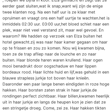
eerder gaat sluiten,wat ik snap,want wij zijn de enige
twee klanten nog. Na een half uur is ze klaar met
opruimen en vraagt ons een half uurtje te wachten.het is
inmiddels 02:30 uur. 03:00 uur,het bloed schiet naar een
plek, waar niet veel verstand zit, maar wel gevoel. En
waarom? We hadden op verzoek van Elza buiten het
hotel gewacht.zij was naar haar kamer gegaan om haar
op te frissen en zou zo komen. Nou wij kwamen bijna,
toen ze de trap afliep naar de lounche en zo naar
buiten. Haar blonde haren waren krullend. Haar ogen
mooi benadrukt door oogschaduw en haar lippen
bordeaux rood. Haar lichte huid en lijf,was gehuld in een
blauwe strapless jurkje tot boven haar knieën.
Daaronder een paar lange benen eindigden in roze hoge
hakken. Haar borsten zaten strak in haar jurkje.de
rondingen perfect zichtbaar. Haar billen,kwamen heerlijk
uit in haar jurkje en langs de heupen kon je zien dat ze
een stringetje droeg. Come, zei ze. Haar hakken tikten