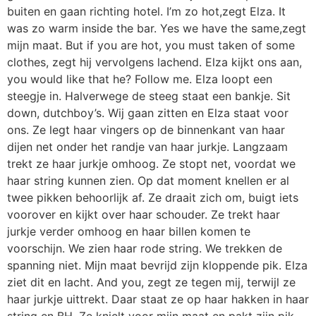
buiten en gaan richting hotel. I’m zo hot,zegt Elza. It
was zo warm inside the bar. Yes we have the same,zegt
mijn maat. But if you are hot, you must taken of some
clothes, zegt hij vervolgens lachend. Elza kijkt ons aan,
you would like that he? Follow me. Elza loopt een
steegje in. Halverwege de steeg staat een bankje. Sit
down, dutchboy’s. Wij gaan zitten en Elza staat voor
ons. Ze legt haar vingers op de binnenkant van haar
dijen net onder het randje van haar jurkje. Langzaam
trekt ze haar jurkje omhoog. Ze stopt net, voordat we
haar string kunnen zien. Op dat moment knellen er al
twee pikken behoorlijk af. Ze draait zich om, buigt iets
voorover en kijkt over haar schouder. Ze trekt haar
jurkje verder omhoog en haar billen komen te
voorschijn. We zien haar rode string. We trekken de
spanning niet. Mijn maat bevrijd zijn kloppende pik. Elza
ziet dit en lacht. And you, zegt ze tegen mij, terwijl ze
haar jurkje uittrekt. Daar staat ze op haar hakken in haar
string en BH. Ze knielt voor mijn maat en pakt zijn pik