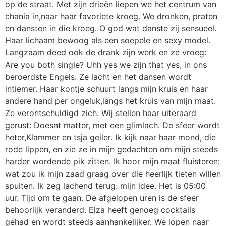
op de straat. Met zijn drieën liepen we het centrum van
chania in,naar haar favoriete kroeg. We dronken, praten
en dansten in die kroeg. O god wat danste zij sensueel.
Haar lichaam bewoog als een soepele en sexy model.
Langzaam deed ook de drank zijn werk en ze vroeg:
Are you both single? Uhh yes we zijn that yes, in ons
beroerdste Engels. Ze lacht en het dansen wordt
intiemer. Haar kontje schuurt langs mijn kruis en haar
andere hand per ongeluk,langs het kruis van mijn maat.
Ze verontschuldigd zich. Wij stellen haar uiteraard
gerust: Doesnt matter, met een glimlach. De sfeer wordt
heter,Klammer en tsja geiler. Ik kijk naar haar mond, die
rode lippen, en zie ze in mijn gedachten om mijn steeds
harder wordende pik zitten. Ik hoor mijn maat fluisteren:
wat zou ik mijn zaad graag over die heerlijk tieten willen
spuiten. Ik zeg lachend terug: mijn idee. Het is 05:00
uur. Tijd om te gaan. De afgelopen uren is de sfeer
behoorlijk veranderd. Elza heeft genoeg cocktails
gehad en wordt steeds aanhankelijker. We lopen naar