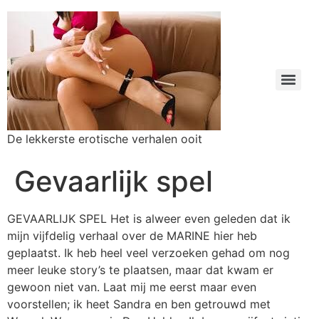
De lekkerste erotische verhalen ooit
Gevaarlijk spel
GEVAARLIJK SPEL Het is alweer even geleden dat ik mijn vijfdelig verhaal over de MARINE hier heb geplaatst. Ik heb heel veel verzoeken gehad om nog meer leuke story’s te plaatsen, maar dat kwam er gewoon niet van. Laat mij me eerst maar even voorstellen; ik heet Sandra en ben getrouwd met Wessel. We wonen in Den Helder. Ik ben nu vijfentwintig jaar (net deze zomer) en Wessel is zesentwintig. Ik zie er nog heel jeugdig uit, vandaar dat ik veel aandacht krijg van jonge jongens. Dat vind ik verder prima. Wessel is marinier (kapitein) en is vaak lang van huis i.v.m. een of andere expeditie waarheen hij dan gezonden wordt. Maar deze zomer was Wessel 6 weken thuis en konden we eindelijk weer eens een paar weken op reis. Ik had van Wessel de opdracht gekregen om maar een leuke subtropische bestemming op te zoeken en die te boeken. Met behulp van het reisbureau werd het dan uiteindelijk een vliegvakantie naar Mallorca. Ons hotel heette Cala d’Or gardens en lag in Cala d’ Or. Een gezellige badplaats aan de oostkust van Mallorca. Volgens de reisadviseuse was er voor elk wat wils: stranden, excursies, bars, disco’s etc. Tijdens de voorbereiding had ik wat leuke dunne zomerjurkjes en rokjes gekocht van linnen en zijde. Ook had ik me een aantal leuke lingeriesetjes aangeschaft. Vooral de lingerie was heel frivool. Veel kant en vrijwel onzichtbaar. Ik was er dus helemaal klaar voor.. Eindelijk konden we dan met de auto afreizen naar Schiphol waar we op P3 onze auto konden parkeren. Het was nog donker toen we er om drie uur ’s nachts aankwamen. We moesten al om 05.30 uur vliegen vandaar dit vroege tijdstip. Wessel droeg een leuke spijkerbroek en een roze overhemd en ik droeg een kort zwart rokje met een zwarte dunne panty. Daarbovenop een mooie witte blouse. Ik had er geen bh onder aangedaan, want we gingen tenslotte op vakantie en daar mijn borsten (75C) nog heel stevig zijn was dat geen probleem volgens mij. Na een poos op Schiphol wat gewinkeld en koffie gedronken te hebben, konden we dan eindelijk boarden. We hadden stoelen 9D en 9E. Al gauw hadden we onze plaatsen gevonden en ploften we neer. Op 9F zat een man die alleen reisde blijkbaar. Hij was keurig gekleed en zag er helemaal niet als een vakantieganger uit. Mijn man nam plaats aan het gangpad en ik ging op 9E tussen Wessel en de andere man in zitten. Al snel ging de kist naar de startbaan en konden we dan eindelijk naar Mallorca vertrekken. Na enige tijd begon de man naast mij een gezellig praatje tegen mij. Hij vertelde me van alles over zijn werk, zijn vrouw (die helemaal achterin het vliegtuig zat omdat er niet meer twee stoelen naast elkaar beschikbaar waren tijdens het inchecken), hun kinderen enz. Toen ik op een gegeven moment om me heen keek, zag ik dat vrijwel iedereen om me heen lag te slapen. Het was ook nog zo vroeg en iedereen had zijn nachtrust te vroeg moeten onderbreken. Ook Wessel lag te slapen, want ik hoorde hem zwaar ademen. We lieten onze stemmen iets dalen, spraken fluisterend verder terwijl de rest lag te ronken rondom ons. Ik had de man naast mij (Arnold heette hij) al een paar keer naar mij zien staren en realiseerde me ineens dat hij misschien mijn tepels wel zou kunnen zien door mijn blouse. We kletsen nog steeds kalm wat verder, maar plotseling voelde ik zijn hand tussen onze beide heupen in… Ik dacht eerst dat ik het me verbeeldde, maar het was wel duidelijk dat hij me betastte. Ik ging iets meer naar Wessel toe leunen, zodat mijn rechterbil iets omhoog kwam. Het was wel duidelijk wat deze man wilde… Mij strelen! Hij wreef lekker over mijn kont tot zover hij kon komen…. Mijn korte klokkende rokje hielp hem om zijn hand over mijn panty te laten gaan. Hij deed het niet erg opzichtig, zodat de stewardessen het niet erg duidelijk zagen, maar ik voelde zijn gretige hand prima. Ik was hierdoor al best geil geworden en wilde meer, maar met Wessel zo vlak naast me….. Plotseling was de hand van de man verdwenen en merkte ik dat hij zijn colbertjasje uit deed. Ik ging nog meer naar Wessel toe overleunen en Arnold deed zijn colbertjasje over onze beide heupen heen. Ohhh wat een boef was dit. Glimlachend deed ik net of ik ook wilde gaan slapen maar met mijn kont lag ik heerlijk uitnodigend naar Arnold toe die me nu onder zijn jasje brutaal voelde. Hij begon kalm en voorzichtig, maar toen hij geen weerstand voelde ging hij brutaler te werk. Hij stroopte mijn panty naar beneden en zijn hand gleed langzaam in mijn slipje. Ik voelde zijn vingers eerst door mijn bilnaad glijden en even later had hij mijn poesje bereikt. Ik tilde heel voorzichtig mijn billen nog verder omhoog, zodat ik helemaal op mijn linker heup lag te “slapen” tegen Wessel aan. Arnold kon nu heel goed in mijn slipje komen en begon me voorzichtig maar duidelijk te vingeren. Jeee zeg, ik bofte maar zo op de vroege morgen. Noch Wessel noch de stewardessen of andere passagiers hadden in de gaten dat ik hier brutaal op 10 kilometer hoogte werd gevingerd. Deze vlucht mocht van mij heel lang gaan duren. Langzaam aan voerde Arnold het tempo op en al gauw had hij twee vingers in mijn soppende poesje gestopt. Na enig zoeken kwam hij bij mijn klitje uit dat hij nu heerlijk ging bewerken. Wat een vondst om zijn colbertjasje zo over ons twee te draperen. Terwijl vrijwel iedereen in diepe rust lag werd ik hier heerlijk gevingerd door een min of meer vreemde vent. Ik merkte dat ik al vrij snel mijn hoogtepunt naderde. Nu moest ik vooral stil blijven liggen en geen geluid maken om niemand op onze erotische belevenis attent te maken. Heel voorzichtig bewoog ik mijn linker heup wat heen en weer om toch vooral maar zo snel mogelijk een orgasme te krijgen. Na nog zo’n twee minuten voelde ik diep van binnen mijn orgasme opborrelen… Ik beet op mijn lip om geluid en schokken te onderdrukken, maar toen de vloed plotseling opkwam kon ik niet verhinderen dat ik vreemd lag te schokken en te kreunen naast mijn Wessel. Deze deed even zijn ogen open en keek me lodderig aan. Daarna keek hij even naar het jasje dat half over mijn heup lag en daarna keek hij weer wazig aan en glimlachte zacht. Toen sloot hij zijn ogen weer en sliep rustig verder. Ik ging rechtop zitten en fatsoeneerde me enigszins weer. Ik keek even naar Arnold die me daarnet zo heerlijk had gevingerd en knipoogde naar hem. Van verder gaan was nu geen sprake meer, want links en rechts van ons werden er mensen wakker en kwam de stewardess nog weer even langs met een drankje. Ook Wessel ging rechtop zitten en zei: ”Zo schat, ik heb echt heerlijk geslapen en gedroomd”. Ik antwoordde dat ik lekker wat gedoezeld had naast hem en dat ik zin had in onze vakantie die nu al zo heerlijk was begonnen. Na het bekertje koffie ging ik snel nog even naar het toilet, voordat de piloot de landing in ging zetten. Op het toilet droogde ik zo goed en zo kwaad het ging me wat af en fatsoeneerde me enigszins. Na een halfuur landden we op het vliegveld van Mallorca. De zon scheen al volop al om kwart voor acht ’s morgens en een heerlijke buitentemperatuur kwam ons tegemoet toen we het vliegtuig verlieten. Op de luchthaven hadden we al snel onze koffers gevonden en konden we ons bij onze reisleidster melden. Zij vertelde ons dat gasten voor Cala d’Or gardens zich bij bus 32 dienden te melden. Na een transfer van drie kwartier stapten we om rond negen uur in Cala d’ Or uit en meldden ons aan de balie van ons hotel. We bleken niet eerder dan twaalf uur ons in te kunnen schrijven en de manager van het hotel wees ons de plaats waar we de koffers even neer konden zetten en bracht het hele gezelschap even later naar de bar vlakbij ons zwembad. Daar zaten we met een hele club Nederlanders in keurige reiskledij vlakbij het zwembad. Zwemmen was er natuurlijk nog niet bij, want niemand had zwemkleding bij de hand. Dus bestelden we maar een bak koffie en kletsten we wat gezellig met elkaar. De tijd vloog voorbij en na de koffie gingen de eerste alcoholische drankjes al van hand tot hand. Zo werd het toch al snel een hele gezellige boel. Wessel en ik hadden net met een jong stel uit Leidschendam kennis gemaakt. Hij heette Arne en was 20 jaar en zij heette Rebecca en was nog maar negentien. Ondanks het leeftijdsverschil klikte het meteen en voordat we er erg in hadden konden we met de manager meekomen die ons onze kamers wees. Wij hadden een mooie kamer met een groot balkon met een waanzinnig zeezicht. Arne en Rebecca bleken naast ons te zitten. Wat was ik blij dat ik even kon douchen en me omkleden. “ Gaan we straks naar het strand Wessel?”, vroeg ik. “Ja, dat lijkt me wel toch?”, was zijn antwoord. Na de douchebeurt deed ik mijn nieuwe zwarte bikini aan en een luchtig strandjurkje erover. Na me wat opgemaakt te hebben, terwijl Wessel douchte, konden we dan eindelijk naar het strand. We moesten slechts de boulevard even oversteken en belandden al op het mooie brede strand. Wat een drukte zeg. Vlakbij het water zag Wessel nog een lekker plaatsje en dus stevenden wij er op af. We wilden net onze strandbedjes recht zetten toen we de stemmen van Arne en Rebecca al hoorden die ons riepen. Toen we vlakbij hen waren zeiden ze dat er nog twee bedden vrij waren naast hen en dat wij daar wel op konden gaan liggen. Het gesprek van vanmorgen werd weer opgepakt en even later waren we weer gezellig aan het kletsen over van alles en nog wat. Zo kwamen we dus het een en ander van elkaar te weten. Voordat we er erg in hadden was het bijna vijf uur en stelde Wessel aan Arne voor om even iets te gaan drinken bij de strandbar. Rebecca en ik bleven nog liever even op het nu wat rustiger strand liggen om snel maar een Mediterraan kleurtje op te doen. Nu de mannen vertrokken waren konden Rebecca en ik heerlijk even vertrouwd met elkaar kleppen. Opeens had Rebecca een paar jonge Spaanse knullen gespot en wees me op dit strandschoon. De donkere knullen zagen er inderdaad heerlijk uit. En ik kon niet nalaten Rebecca even aan te kijken en met mijn tong over mijn lippen te strelen. Hoewel we ons uiterste best ded