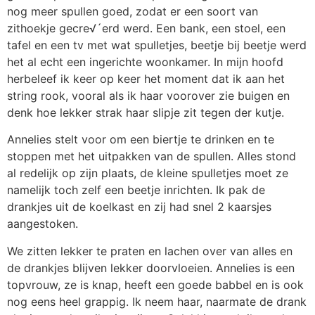
nog meer spullen goed, zodat er een soort van
zithoekje gecre√´erd werd. Een bank, een stoel, een
tafel en een tv met wat spulletjes, beetje bij beetje werd
het al echt een ingerichte woonkamer. In mijn hoofd
herbeleef ik keer op keer het moment dat ik aan het
string rook, vooral als ik haar voorover zie buigen en
denk hoe lekker strak haar slipje zit tegen der kutje.
Annelies stelt voor om een biertje te drinken en te
stoppen met het uitpakken van de spullen. Alles stond
al redelijk op zijn plaats, de kleine spulletjes moet ze
namelijk toch zelf een beetje inrichten. Ik pak de
drankjes uit de koelkast en zij had snel 2 kaarsjes
aangestoken.
We zitten lekker te praten en lachen over van alles en
de drankjes blijven lekker doorvloeien. Annelies is een
topvrouw, ze is knap, heeft een goede babbel en is ook
nog eens heel grappig. Ik neem haar, naarmate de drank