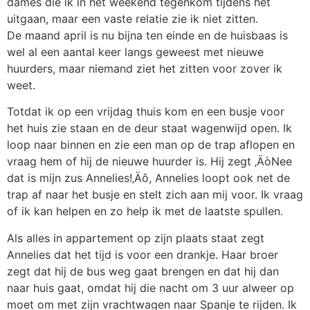
dames die ik in het weekend tegenkom tijdens het
uitgaan, maar een vaste relatie zie ik niet zitten.
De maand april is nu bijna ten einde en de huisbaas is
wel al een aantal keer langs geweest met nieuwe
huurders, maar niemand ziet het zitten voor zover ik
weet.
Totdat ik op een vrijdag thuis kom en een busje voor
het huis zie staan en de deur staat wagenwijd open. Ik
loop naar binnen en zie een man op de trap aflopen en
vraag hem of hij de nieuwe huurder is. Hij zegt ‚ÄòNee
dat is mijn zus Annelies!‚Äô, Annelies loopt ook net de
trap af naar het busje en stelt zich aan mij voor. Ik vraag
of ik kan helpen en zo help ik met de laatste spullen.
Als alles in appartement op zijn plaats staat zegt
Annelies dat het tijd is voor een drankje. Haar broer
zegt dat hij de bus weg gaat brengen en dat hij dan
naar huis gaat, omdat hij die nacht om 3 uur alweer op
moet om met zijn vrachtwagen naar Spanje te rijden. Ik