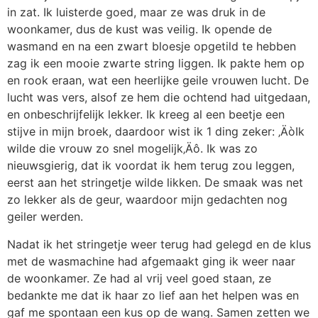
in zat. Ik luisterde goed, maar ze was druk in de
woonkamer, dus de kust was veilig. Ik opende de
wasmand en na een zwart bloesje opgetild te hebben
zag ik een mooie zwarte string liggen. Ik pakte hem op
en rook eraan, wat een heerlijke geile vrouwen lucht. De
lucht was vers, alsof ze hem die ochtend had uitgedaan,
en onbeschrijfelijk lekker. Ik kreeg al een beetje een
stijve in mijn broek, daardoor wist ik 1 ding zeker: ‚ÄòIk
wilde die vrouw zo snel mogelijk‚Äô. Ik was zo
nieuwsgierig, dat ik voordat ik hem terug zou leggen,
eerst aan het stringetje wilde likken. De smaak was net
zo lekker als de geur, waardoor mijn gedachten nog
geiler werden.
Nadat ik het stringetje weer terug had gelegd en de klus
met de wasmachine had afgemaakt ging ik weer naar
de woonkamer. Ze had al vrij veel goed staan, ze
bedankte me dat ik haar zo lief aan het helpen was en
gaf me spontaan een kus op de wang. Samen zetten we