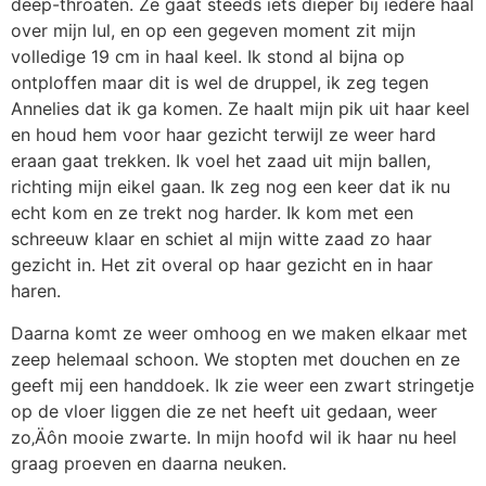
deep-throaten. Ze gaat steeds iets dieper bij iedere haal
over mijn lul, en op een gegeven moment zit mijn
volledige 19 cm in haal keel. Ik stond al bijna op
ontploffen maar dit is wel de druppel, ik zeg tegen
Annelies dat ik ga komen. Ze haalt mijn pik uit haar keel
en houd hem voor haar gezicht terwijl ze weer hard
eraan gaat trekken. Ik voel het zaad uit mijn ballen,
richting mijn eikel gaan. Ik zeg nog een keer dat ik nu
echt kom en ze trekt nog harder. Ik kom met een
schreeuw klaar en schiet al mijn witte zaad zo haar
gezicht in. Het zit overal op haar gezicht en in haar
haren.
Daarna komt ze weer omhoog en we maken elkaar met
zeep helemaal schoon. We stopten met douchen en ze
geeft mij een handdoek. Ik zie weer een zwart stringetje
op de vloer liggen die ze net heeft uit gedaan, weer
zo‚Äôn mooie zwarte. In mijn hoofd wil ik haar nu heel
graag proeven en daarna neuken.