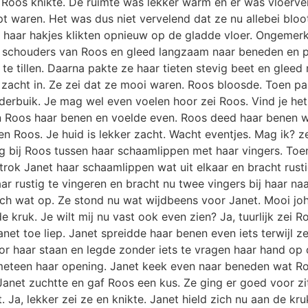
et. Roos knikte. De ruimte was lekker warm en er was vloer
t waren. Het was dus niet vervelend dat ze nu allebei blo
 haar hakjes klikten opnieuw op de gladde vloer. Ongemerkt
 schouders van Roos en gleed langzaam naar beneden en p
te tillen. Daarna pakte ze haar tieten stevig beet en glee
er zacht in. Ze zei dat ze mooi waren. Roos bloosde. Toen
rbuik. Je mag wel even voelen hoor zei Roos. Vind je het n
en Roos haar benen en voelde even. Roos deed haar benen w
n Roos. Je huid is lekker zacht. Wacht eventjes. Mag ik? z
g bij Roos tussen haar schaamlippen met haar vingers. Toen
rok Janet haar schaamlippen wat uit elkaar en bracht rusti
 rustig te vingeren en bracht nu twee vingers bij haar naar
zich wat op. Ze stond nu wat wijdbeens voor Janet. Mooi joh,
de kruk. Je wilt mij nu vast ook even zien? Ja, tuurlijk zei
anet toe liep. Janet spreidde haar benen even iets terwijl z
 haar staan en legde zonder iets te vragen haar hand op d
eteen haar opening. Janet keek even naar beneden wat Roos
Janet zuchtte en gaf Roos een kus. Ze ging er goed voor zi
 Ja, lekker zei ze en knikte. Janet hield zich nu aan de kr