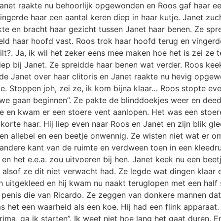
Janet raakte nu behoorlijk opgewonden en Roos gaf haar e
vingerde haar een aantal keren diep in haar kutje. Janet zuc
kte en bracht haar gezicht tussen Janet haar benen. Ze sp
hield haar hoofd vast. Roos trok haar hoofd terug en vinger
ilt?. Ja, ik wil het zeker eens mee maken hoe het is zei ze 
diep bij Janet. Ze spreidde haar benen wat verder. Roos k
elde Janet over haar clitoris en Janet raakte nu hevig opg
tje. Stoppen joh, zei ze, ik kom bijna klaar… Roos stopte 
“ we gaan beginnen”. Ze pakte de blinddoekjes weer en dee
en kwam er een stoere vent aanlopen. Het was een stoere,
 korte haar. Hij liep even naar Roos en Janet en zijn blik 
n allebei en een beetje onwennig. Ze wisten niet wat er om
de andere kant van de ruimte en verdween toen in een kleedr
 het e.e.a. zou uitvoeren bij hen. Janet keek nu een beet
 alsof ze dit niet verwacht had. Ze legde wat dingen klaar 
h uitgekleed en hij kwam nu naakt teruglopen met een half 
 penis die van Ricardo. Ze zeggen van donkere mannen dat 
s het een waarheid als een koe. Hij had een flink apparaat.
prima, ga ik starten”. Ik weet niet hoe lang het gaat duren. E