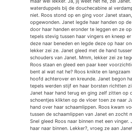
maar wel lekker. Ja, jij weet het hé, zei Jan
waterduppels bij de douchecabine al verdamp
niet. Roos stond op en ging voor Janet staan,
opgewonden. Janet legde haar handen op de
door haar handen eronder te leggen en ze op 
tepels stevig tussen haar vingers en kneep 
deze naar beneden en legde deze op haar onde
lekker zei ze. Janet gleed met de hand tuss
schouders van Janet. Mmm, lekker zei ze tege
Roos staan en gleed een paar keer voorzichti
bent al wat nat he? Roos knikte en langzaam t
hoofd achterover en kreunde. Janet begon haar
tepels werden stijf en haar borsten richtten 
Janet haar hand terug en ging zelf zitten op 
schoentjes klikten op de vloer toen ze naar J
hand over haar schaamlippen. Roos kwam voor
tussen de schaamlippen van Janet en zocht m
Snel gleed Roos naar binnen met een vinger. 
haar naar binnen. Lekker?, vroeg ze aan Janet.