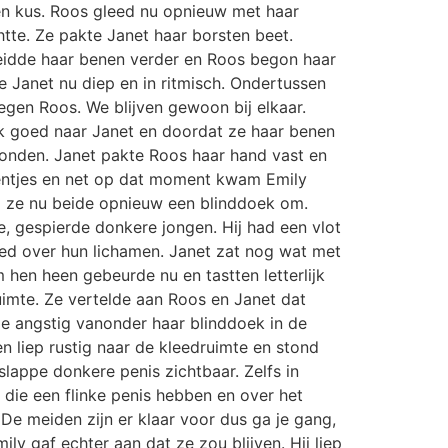
en kus. Roos gleed nu opnieuw met haar
htte. Ze pakte Janet haar borsten beet.
reidde haar benen verder en Roos begon haar
de Janet nu diep en in ritmisch. Ondertussen
tegen Roos. We blijven gewoon bij elkaar.
eek goed naar Janet en doordat ze haar benen
ewonden. Janet pakte Roos haar hand vast en
eventjes en net op dat moment kwam Emily
d ze nu beide opnieuw een blinddoek om.
 gespierde donkere jongen. Hij had een vlot
gleed over hun lichamen. Janet zat nog wat met
 hen heen gebeurde nu en tastten letterlijk
uimte. Ze vertelde aan Roos en Janet dat
je angstig vanonder haar blinddoek in de
en liep rustig naar de kleedruimte en stond
slappe donkere penis zichtbaar. Zelfs in
die een flinke penis hebben en over het
 De meiden zijn er klaar voor dus ga je gang,
mily gaf echter aan dat ze zou blijven. Hij liep