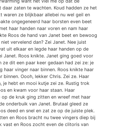
verwarming want het viel me op dat de
ot daar zaten te wachten. Koud hadden ze het
 waren ze blijkbaar allebei nu wel geil en
akte ongegeneerd haar borsten even beet
d met haar handen naar voren en nam haar
 pakte Roos de hand van Janet beet en bewoog
iet vervelend dan? Zei Janet. Nee juist
at uit elkaar en legde haar handen op de
ei Janet. Roos knikte. Janet ging goed voor
 ze dit een paar keer gedaan had zei ze: je
g haar vinger naar binnen. Roos knikte haar
 binnen. Oooh, lekker Chris. Zei ze. Haar
 je hebt en mooi kutje zei ze. Rustig trok
 Roos en kwam voor haar staan. Haar
e op de kruk ging zitten en wreef met haar
e onderbuik van Janet. Brutaal gleed ze
 deed en snel en zat ze op de juiste plek.
tten en Roos bracht nu twee vingers diep bij
uk vast en Roos zocht even de clitoris van