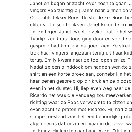
Janet en begon er zacht over heen te gaan. 
vingers voorzichtig bij Janet naar binnen en 
Oooohhh, lekker Roos, fluisterde ze. Roos bu
clitoris ritmisch te likken. Janet kreunde en 
zei ze tegen Janet: weet je zeker dat je het w
Tuurlijk zei Roos. Roos ging door en voelde 
gespreid had kon je alles goed zien. Ze stre
trok haar vingers langzaam terug uit haar ku
terug. Emily kwam naar ze toe lopen en zei 
Nadat ze een blinddoek om hadden wenkte ze 
shirt en een korte broek aan, zonnebril in het
haar benen gespreid op d’r kruk en ze bloosde
even in het duister. Hij liep even weg naar 
Ricardo het was die vandaag zou meewerken en
richting waar ze Roos verwachtte te zitten en
even zacht te praten met Ricardo. Hij had zic
slappe toestand was het een behoorlijk grote
algemeen is dat onzin en maar in dit geval wa
zei Emily. Hij knikte naar haar en zei: “dat is 