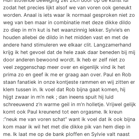
zodat het precies lijkt alsof we van voren ook geneukt
worden. Anaal is iets waar ik normaal gesproken niet zo
weg van ben maar in combinatie met deze dikke dildo
zo diep in m’n kut is het waanzinnig lekker. Sylvie’s en
houden allebei de dildo in het midden vast en met de
andere hand stimuleren we elkaar clit. Langzamerhand
krijg ik het gevoel dat de hele zaak daar beneden bij mij
door anderen bewoond wordt. Ik heb er zelf niet zo
veel zeggenschap meer over en eigenlijk vind ik het
prima zo en geef ik me er graag aan over. Paul en Rob
staan fanatiek in onze kontjeste rammen en wij zitten er
klem tussen in. Ik voel dat Rob bijna gaat komen, hij
hijgt zwaar in m’n nek ; dan ineens spuit hij luid
schreeuwend z’n warme geil in m’n holletje. Vrijwel gelijk
komt ook Paul kreunend tot een orgasme. Ik kreun
:”neuk me van voren schat” want ik voel dat ik ook bijna
kom maar ik wil het met die dikke pik van hem diep in
me. Ik laat me op de bank ploffen en Sylvie valt naast