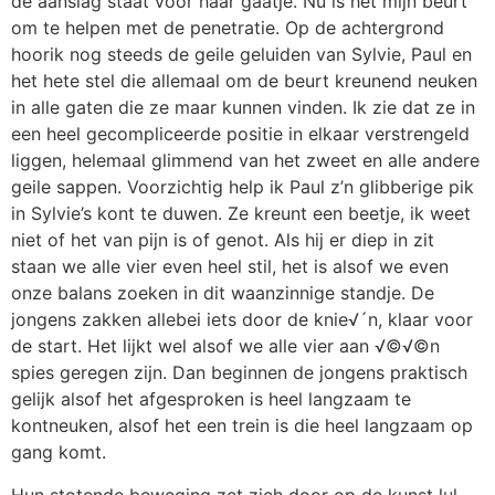
de aanslag staat voor haar gaatje. Nu is het mijn beurt
om te helpen met de penetratie. Op de achtergrond
hoorik nog steeds de geile geluiden van Sylvie, Paul en
het hete stel die allemaal om de beurt kreunend neuken
in alle gaten die ze maar kunnen vinden. Ik zie dat ze in
een heel gecompliceerde positie in elkaar verstrengeld
liggen, helemaal glimmend van het zweet en alle andere
geile sappen. Voorzichtig help ik Paul z’n glibberige pik
in Sylvie’s kont te duwen. Ze kreunt een beetje, ik weet
niet of het van pijn is of genot. Als hij er diep in zit
staan we alle vier even heel stil, het is alsof we even
onze balans zoeken in dit waanzinnige standje. De
jongens zakken allebei iets door de knie√´n, klaar voor
de start. Het lijkt wel alsof we alle vier aan √©√©n
spies geregen zijn. Dan beginnen de jongens praktisch
gelijk alsof het afgesproken is heel langzaam te
kontneuken, alsof het een trein is die heel langzaam op
gang komt.
Hun stotende beweging zet zich door op de kunst lul