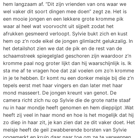
hem langzaam af. “Dit zijn vrienden van ons waar we
wel vaker dit soort dingen mee doen” zegt ze. Het is
een mooie jongen en een lekkere grote kromme pik
waar al heel wat voorvocht uit sijpelt zodat het
afrukken gesmeerd verloopt. Sylvie bukt zich en kust
hem op z’n rode eikel de jongen glimlacht gelukzalig. In
het detailshot zien we dat de pik en de rest van de
schaamstreek spiegelglad geschoren zijn waardoor z’n
kromme paal nog groter lijkt dan hij waarschijnlijk is. Ik
sta me af te vragen hoe dat zal voelen om zo’n kromme
in je te hebben. Er komt nu een donker meisje bij die z’n
tepels eerst met haar vingers en dan later met haar
mond masseert. De jongen kreunt van genot. De
camera richt zich nu op Sylvie die de grote natte staaf
nu in haar mondje heeft genomen en hem dieppijpt .Wat
heeft zij veel in haar mond en hoe is het mogelijk dat hij
zo diep in haar zit, je kan zien dat ze dit vaker doet. Het
meisje heeft de geil zwabberende borsten van Sylvie
opgemerkt en kruip daar naar toe om ze te verwennen.