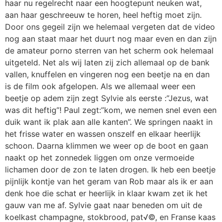
haar nu regelrecht naar een hoogtepunt neuken wat,
aan haar geschreeuw te horen, heel heftig moet zijn.
Door ons gegeil zijn we helemaal vergeten dat de video
nog aan staat maar het duurt nog maar even en dan zijn
de amateur porno sterren van het scherm ook helemaal
uitgeteld. Net als wij laten zij zich allemaal op de bank
vallen, knuffelen en vingeren nog een beetje na en dan
is de film ook afgelopen. Als we allemaal weer een
beetje op adem zijn zegt Sylvie als eerste :”Jezus, wat
was dit heftig”! Paul zegt:”kom, we nemen snel even een
duik want ik plak aan alle kanten”. We springen naakt in
het frisse water en wassen onszelf en elkaar heerlijk
schoon. Daarna klimmen we weer op de boot en gaan
naakt op het zonnedek liggen om onze vermoeide
lichamen door de zon te laten drogen. Ik heb een beetje
pijnlijk kontje van het geram van Rob maar als ik er aan
denk hoe die schat er heerlijk in klaar kwam zet ik het
gauw van me af. Sylvie gaat naar beneden om uit de
koelkast champagne, stokbrood, pat√©, en Franse kaas