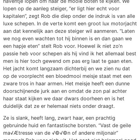
haventje lopen om naar de mooie boten te kijken. We
lopen op de aanleg steiger, “er ligt hier echt voor
kapitalen”, zegt Rob die diep onder de indruk is van alle
luxe schepen. In de verte komt een groot lux motorjacht
aan dat kennelijk aan deze steiger wil aanmeren. “Laten
we nog even wachten tot hij binnen is en dan gaan we
een hapje eten” stelt Rob voor. Hoewel ik niet zo’n
passie heb voor schepen als hij vind ik het allemaal best
men is hier toch gewend om pas erg laat te gaan eten.
Het jacht komt langzaam dichterbij en we zien nu dat
op de voorplecht een bloedmooi meisje staat met een
zware tros in haar armen. Het meisje heeft een dunne
doorschijnende jurk aan en omdat de zon pal achter
haar staat kijken we daar dwars doorheen en is het
duidelijk dat ze er helemaal niets onder draagt.
Ze is slank, heeft lang, zwart haar, een prachtig
gebruinde huid en fantastische borsten. “Vast de geile
ma√Ætresse van de √©√©n of andere miljonair”