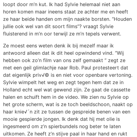
loopt door m’n kut. Ik had Sylvie helemaal niet aan
horen komen maar ineens staat ze achter me en heeft
ze haar beide handen om mijn naakte borsten. “Houden
jullie ook wel van dit soort films”? vraagt Sylvie
fluisterend in m’n oor terwijl ze m’n tepels verwent.
Ze moest eens weten denk ik bij mezelf maar ik
antwoord alleen dat ik dit heel opwindend vind. “Wij
hebben ook zo’n film van ons zelf gemaakt ” zegt ze
met een geil glimlachje naar Rob. Paul protesteert dat
dat eigenlijk priv√© is en niet voor openbare vertoning.
Sylvie wimpelt het weg en zegt tegen hem dat ze in
Holland echt wel wat gewend zijn. Ze gaat de cassette
halen en schuift hem in de video. We zien nu Sylvie op
het grote scherm, wat is ze toch beeldschoon, naakt op
haar knie√´n zit ze tussen de gespreide benen van een
mooie gespierde jongen. Ik denk dat hij met olie is
ingesmeerd om z’n spierbundels nog beter te laten
uitkomen. Ze heeft z’n stijve paal in haar hand en rukt