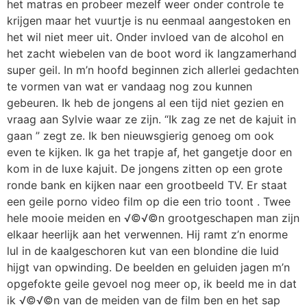
het matras en probeer mezelf weer onder controle te
krijgen maar het vuurtje is nu eenmaal aangestoken en
het wil niet meer uit. Onder invloed van de alcohol en
het zacht wiebelen van de boot word ik langzamerhand
super geil. In m’n hoofd beginnen zich allerlei gedachten
te vormen van wat er vandaag nog zou kunnen
gebeuren. Ik heb de jongens al een tijd niet gezien en
vraag aan Sylvie waar ze zijn. “Ik zag ze net de kajuit in
gaan ” zegt ze. Ik ben nieuwsgierig genoeg om ook
even te kijken. Ik ga het trapje af, het gangetje door en
kom in de luxe kajuit. De jongens zitten op een grote
ronde bank en kijken naar een grootbeeld TV. Er staat
een geile porno video film op die een trio toont . Twee
hele mooie meiden en √©√©n grootgeschapen man zijn
elkaar heerlijk aan het verwennen. Hij ramt z’n enorme
lul in de kaalgeschoren kut van een blondine die luid
hijgt van opwinding. De beelden en geluiden jagen m’n
opgefokte geile gevoel nog meer op, ik beeld me in dat
ik √©√©n van de meiden van de film ben en het sap