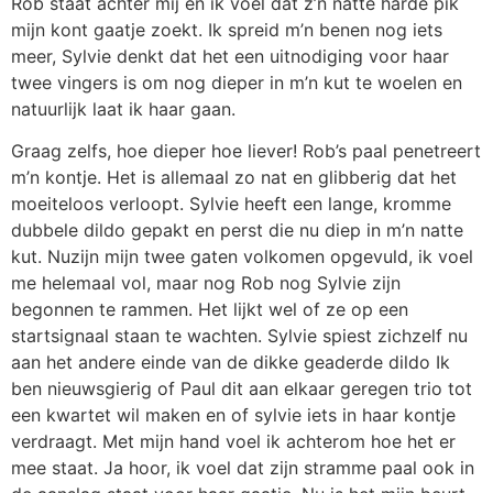
Rob staat achter mij en ik voel dat z’n natte harde pik
mijn kont gaatje zoekt. Ik spreid m’n benen nog iets
meer, Sylvie denkt dat het een uitnodiging voor haar
twee vingers is om nog dieper in m’n kut te woelen en
natuurlijk laat ik haar gaan.
Graag zelfs, hoe dieper hoe liever! Rob’s paal penetreert
m’n kontje. Het is allemaal zo nat en glibberig dat het
moeiteloos verloopt. Sylvie heeft een lange, kromme
dubbele dildo gepakt en perst die nu diep in m’n natte
kut. Nuzijn mijn twee gaten volkomen opgevuld, ik voel
me helemaal vol, maar nog Rob nog Sylvie zijn
begonnen te rammen. Het lijkt wel of ze op een
startsignaal staan te wachten. Sylvie spiest zichzelf nu
aan het andere einde van de dikke geaderde dildo Ik
ben nieuwsgierig of Paul dit aan elkaar geregen trio tot
een kwartet wil maken en of sylvie iets in haar kontje
verdraagt. Met mijn hand voel ik achterom hoe het er
mee staat. Ja hoor, ik voel dat zijn stramme paal ook in