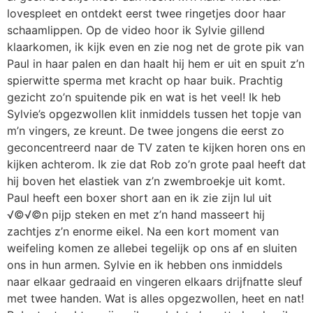
lovespleet en ontdekt eerst twee ringetjes door haar
schaamlippen. Op de video hoor ik Sylvie gillend
klaarkomen, ik kijk even en zie nog net de grote pik van
Paul in haar palen en dan haalt hij hem er uit en spuit z’n
spierwitte sperma met kracht op haar buik. Prachtig
gezicht zo’n spuitende pik en wat is het veel! Ik heb
Sylvie’s opgezwollen klit inmiddels tussen het topje van
m’n vingers, ze kreunt. De twee jongens die eerst zo
geconcentreerd naar de TV zaten te kijken horen ons en
kijken achterom. Ik zie dat Rob zo’n grote paal heeft dat
hij boven het elastiek van z’n zwembroekje uit komt.
Paul heeft een boxer short aan en ik zie zijn lul uit
√©√©n pijp steken en met z’n hand masseert hij
zachtjes z’n enorme eikel. Na een kort moment van
weifeling komen ze allebei tegelijk op ons af en sluiten
ons in hun armen. Sylvie en ik hebben ons inmiddels
naar elkaar gedraaid en vingeren elkaars drijfnatte sleuf
met twee handen. Wat is alles opgezwollen, heet en nat!