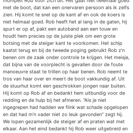
mompelt Rob voor zich uit. Het gaat niet helemaal goed
met de boot, dat kan een onervaren persoon als ik zelfs
zien. Hij komt te snel op de kant af en ook de koers is
niet helmaal goed. Rob heeft het al lang in de gaten, hij
spurt er op af, pakt een autoband aan een touw en
houdt hem precies op de juiste plek om een grote
botsing met de steiger kant te voorkomen. Het schip
kaatst terug en bij de tweede poging gebruikt Rob z’n
benen om de zaak onder controle te krijgen. Het meisje,
dat bijna van de voorplecht is gevallen door de foute
manoeuvre staat te trillen op haar benen. Rob neemt te
tros van haar over en meert de boot vakkundig af. Uit
de stuurhut komt een geschrokken jongen naar buiten.
Hij komt op Rob af en bedankt hem uitbundig voor de
redding en de hulp bij het afmeren. “Als je niet
ingegrepen had hadden we flink wat schade opgelopen
en dat had m’n vader niet zo leuk gevonden” zegt hij.
We lopen gezamenlijk de steiger af en praten wat met
elkaar. Aan het eind bedankt hij Rob weer uitgebreid en