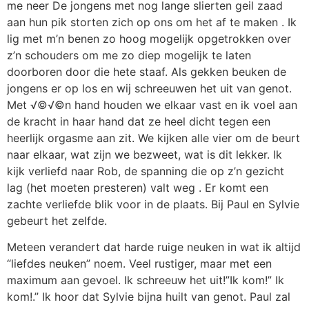
me neer De jongens met nog lange slierten geil zaad
aan hun pik storten zich op ons om het af te maken . Ik
lig met m’n benen zo hoog mogelijk opgetrokken over
z’n schouders om me zo diep mogelijk te laten
doorboren door die hete staaf. Als gekken beuken de
jongens er op los en wij schreeuwen het uit van genot.
Met √©√©n hand houden we elkaar vast en ik voel aan
de kracht in haar hand dat ze heel dicht tegen een
heerlijk orgasme aan zit. We kijken alle vier om de beurt
naar elkaar, wat zijn we bezweet, wat is dit lekker. Ik
kijk verliefd naar Rob, de spanning die op z’n gezicht
lag (het moeten presteren) valt weg . Er komt een
zachte verliefde blik voor in de plaats. Bij Paul en Sylvie
gebeurt het zelfde.
Meteen verandert dat harde ruige neuken in wat ik altijd
“liefdes neuken” noem. Veel rustiger, maar met een
maximum aan gevoel. Ik schreeuw het uit!”Ik kom!” Ik
kom!.” Ik hoor dat Sylvie bijna huilt van genot. Paul zal