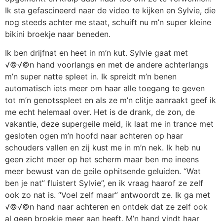
Ik sta gefascineerd naar de video te kijken en Sylvie, die
nog steeds achter me staat, schuift nu m’n super kleine
bikini broekje naar beneden.
Ik ben drijfnat en heet in m’n kut. Sylvie gaat met
√©√©n hand voorlangs en met de andere achterlangs
m’n super natte spleet in. Ik spreidt m’n benen
automatisch iets meer om haar alle toegang te geven
tot m’n genotsspleet en als ze m’n clitje aanraakt geef ik
me echt helemaal over. Het is de drank, de zon, de
vakantie, deze supergeile meid, ik laat me in trance met
gesloten ogen m’n hoofd naar achteren op haar
schouders vallen en zij kust me in m’n nek. Ik heb nu
geen zicht meer op het scherm maar ben me ineens
meer bewust van de geile ophitsende geluiden. “Wat
ben je nat” fluistert Sylvie”, en ik vraag haarof ze zelf
ook zo nat is. “Voel zelf maar” antwoordt ze. Ik ga met
√©√©n hand naar achteren en ontdek dat ze zelf ook
al geen broekje meer aan heeft. M’n hand vindt haar