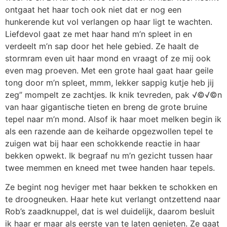
ontgaat het haar toch ook niet dat er nog een
hunkerende kut vol verlangen op haar ligt te wachten.
Liefdevol gaat ze met haar hand m’n spleet in en
verdeelt m’n sap door het hele gebied. Ze haalt de
stormram even uit haar mond en vraagt of ze mij ook
even mag proeven. Met een grote haal gaat haar geile
tong door m’n spleet, mmm, lekker sappig kutje heb jij
zeg” mompelt ze zachtjes. Ik knik tevreden, pak √©√©n
van haar gigantische tieten en breng de grote bruine
tepel naar m’n mond. Alsof ik haar moet melken begin ik
als een razende aan de keiharde opgezwollen tepel te
zuigen wat bij haar een schokkende reactie in haar
bekken opwekt. Ik begraaf nu m’n gezicht tussen haar
twee memmen en kneed met twee handen haar tepels.
Ze begint nog heviger met haar bekken te schokken en
te droogneuken. Haar hete kut verlangt ontzettend naar
Rob’s zaadknuppel, dat is wel duidelijk, daarom besluit
ik haar er maar als eerste van te laten genieten. Ze gaat