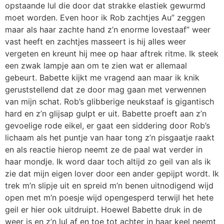
opstaande lul die door dat strakke elastiek gewurmd
moet worden. Even hoor ik Rob zachtjes Au” zeggen
maar als haar zachte hand z’n enorme lovestaaf” weer
vast heeft en zachtjes masseert is hij alles weer
vergeten en kreunt hij mee op haar aftrek ritme. Ik steek
een zwak lampje aan om te zien wat er allemaal
gebeurt. Babette kijkt me vragend aan maar ik knik
geruststellend dat ze door mag gaan met verwennen
van mijn schat. Rob’s glibberige neukstaaf is gigantisch
hard en z’n glijsap gulpt er uit. Babette proeft aan z’n
gevoelige rode eikel, er gaat een siddering door Rob’s
lichaam als het puntje van haar tong z’n pisgaatje raakt
en als reactie hierop neemt ze de paal wat verder in
haar mondje. Ik word daar toch altijd zo geil van als ik
zie dat mijn eigen lover door een ander gepijpt wordt. Ik
trek m’n slipje uit en spreid m’n benen uitnodigend wijd
open met m’n poesje wijd opengesperd terwijl het hete
geil er hier ook uitdruipt. Hoewel Babette druk in de
weer is en z’n lul af en toe tot achter in haar keel neemt