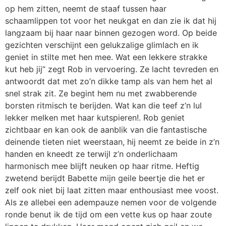
op hem zitten, neemt de staaf tussen haar
schaamlippen tot voor het neukgat en dan zie ik dat hij
langzaam bij haar naar binnen gezogen word. Op beide
gezichten verschijnt een gelukzalige glimlach en ik
geniet in stilte met hen mee. Wat een lekkere strakke
kut heb jij” zegt Rob in vervoering. Ze lacht tevreden en
antwoordt dat met zo’n dikke tamp als van hem het al
snel strak zit. Ze begint hem nu met zwabberende
borsten ritmisch te berijden. Wat kan die teef z’n lul
lekker melken met haar kutspieren!. Rob geniet
zichtbaar en kan ook de aanblik van die fantastische
deinende tieten niet weerstaan, hij neemt ze beide in z’n
handen en kneedt ze terwijl z’n onderlichaam
harmonisch mee blijft neuken op haar ritme. Heftig
zwetend berijdt Babette mijn geile beertje die het er
zelf ook niet bij laat zitten maar enthousiast mee voost.
Als ze allebei een adempauze nemen voor de volgende
ronde benut ik de tijd om een vette kus op haar zoute