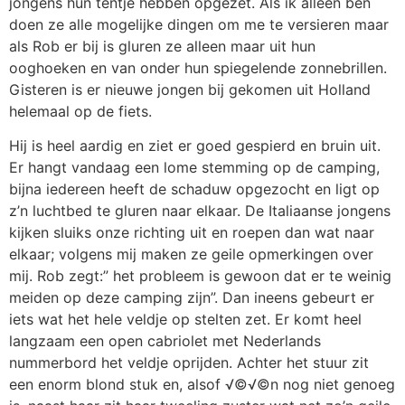
jongens hun tentje hebben opgezet. Als ik alleen ben
doen ze alle mogelijke dingen om me te versieren maar
als Rob er bij is gluren ze alleen maar uit hun
ooghoeken en van onder hun spiegelende zonnebrillen.
Gisteren is er nieuwe jongen bij gekomen uit Holland
helemaal op de fiets.
Hij is heel aardig en ziet er goed gespierd en bruin uit.
Er hangt vandaag een lome stemming op de camping,
bijna iedereen heeft de schaduw opgezocht en ligt op
z’n luchtbed te gluren naar elkaar. De Italiaanse jongens
kijken sluiks onze richting uit en roepen dan wat naar
elkaar; volgens mij maken ze geile opmerkingen over
mij. Rob zegt:” het probleem is gewoon dat er te weinig
meiden op deze camping zijn”. Dan ineens gebeurt er
iets wat het hele veldje op stelten zet. Er komt heel
langzaam een open cabriolet met Nederlands
nummerbord het veldje oprijden. Achter het stuur zit
een enorm blond stuk en, alsof √©√©n nog niet genoeg