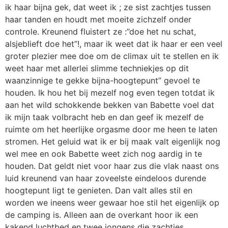
ik haar bijna gek, dat weet ik ; ze sist zachtjes tussen
haar tanden en houdt met moeite zichzelf onder
controle. Kreunend fluistert ze :”doe het nu schat,
alsjeblieft doe het”!, maar ik weet dat ik haar er een veel
groter plezier mee doe om de climax uit te stellen en ik
weet haar met allerlei slimme techniekjes op dit
waanzinnige te gekke bijna-hoogtepunt” gevoel te
houden. Ik hou het bij mezelf nog even tegen totdat ik
aan het wild schokkende bekken van Babette voel dat
ik mijn taak volbracht heb en dan geef ik mezelf de
ruimte om het heerlijke orgasme door me heen te laten
stromen. Het geluid wat ik er bij maak valt eigenlijk nog
wel mee en ook Babette weet zich nog aardig in te
houden. Dat geldt niet voor haar zus die vlak naast ons
luid kreunend van haar zoveelste eindeloos durende
hoogtepunt ligt te genieten. Dan valt alles stil en
worden we ineens weer gewaar hoe stil het eigenlijk op
de camping is. Alleen aan de overkant hoor ik een
kakend luchtbed en twee jongens die zachtjes