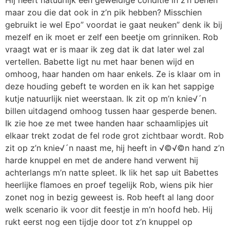
maar zou die dat ook in z’n pik hebben? Misschien
gebruikt ie wel Epo” voordat ie gaat neuken” denk ik bij
mezelf en ik moet er zelf een beetje om grinniken. Rob
vraagt wat er is maar ik zeg dat ik dat later wel zal
vertellen. Babette ligt nu met haar benen wijd en
omhoog, haar handen om haar enkels. Ze is klaar om in
deze houding gebeft te worden en ik kan het sappige
kutje natuurlijk niet weerstaan. Ik zit op m’n knie√´n
billen uitdagend omhoog tussen haar gesperde benen.
Ik zie hoe ze met twee handen haar schaamlipjes uit
elkaar trekt zodat de fel rode grot zichtbaar wordt. Rob
zit op z’n knie√´n naast me, hij heeft in √©√©n hand z’n
harde knuppel en met de andere hand verwent hij
achterlangs m’n natte spleet. Ik lik het sap uit Babettes
heerlijke flamoes en proef tegelijk Rob, wiens pik hier
zonet nog in bezig geweest is. Rob heeft al lang door
welk scenario ik voor dit feestje in m’n hoofd heb. Hij
rukt eerst nog een tijdje door tot z’n knuppel op