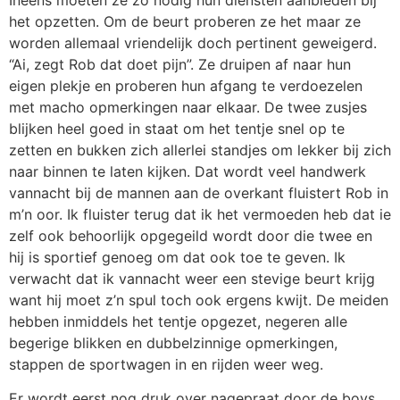
het opzetten. Om de beurt proberen ze het maar ze
worden allemaal vriendelijk doch pertinent geweigerd.
“Ai, zegt Rob dat doet pijn”. Ze druipen af naar
hun
eigen plekje en proberen hun afgang te verdoezelen
met macho opmerkingen naar elkaar. De twee zusjes
blijken heel goed in staat om het tentje snel op te
zetten en bukken zich allerlei standjes om lekker bij zich
naar binnen te laten kijken. Dat wordt veel handwerk
vannacht bij de mannen aan de overkant fluistert Rob in
m’n oor. Ik fluister terug dat ik het vermoeden heb dat ie
zelf ook behoorlijk opgegeild wordt door die twee en
hij is sportief genoeg om dat ook toe te geven. Ik
verwacht dat ik vannacht weer een stevige beurt krijg
want hij moet z’n spul toch ook ergens kwijt. De meiden
hebben inmiddels het tentje opgezet, negeren alle
begerige blikken en dubbelzinnige opmerkingen,
stappen de sportwagen in en rijden weer weg.
Er wordt eerst nog druk over nagepraat door de boys,