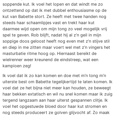
soppende kut. Ik voel het lopen en dat windt me zo
ontzettend op dat ik met dubbel enthousiasme op de
kut van Babette stort. Ze heeft met twee handen nog
steeds haar schaamlipjes vast en trekt haar kut
daarmee wijd open om mijn tong zo veel mogelijk vrij
spel te geven. Rob blijft, nadat hij al z’n geil in mijn
soppige doos geloost heeft nog even met z’n stijve stil
en diep in me zitten maar voert wel met z’n vingers het
masturbatie ritme hoog op. Hiernaast bereikt de
wielrenner weer kreunend de eindstreep, wat een
kampioen zeg!
Ik voel dat ik zo kan komen en doe met m’n tong m’n
uiterste best om Babette tegelijkertijd te laten komen. Ik
voel dat ze het bijna niet meer kan houden, ze beweegt
haar bekken extatisch en wil nu snel komen maar ik zuig
tergend langzaam aan haar uiterst gespannen clitje. Ik
voel het opgestuwde bloed door haar kut stromen en
nog steeds produceert ze golven glijvocht af. Zo maak