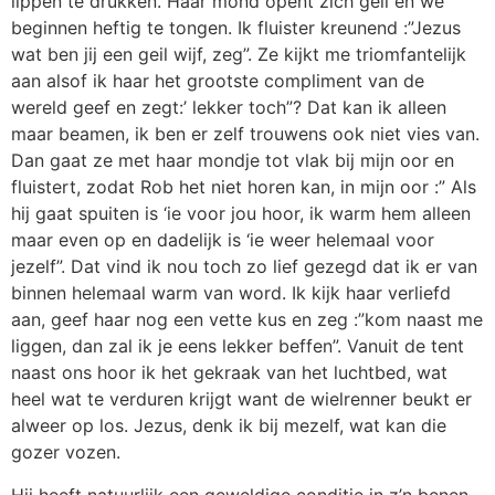
lippen te drukken. Haar mond opent zich geil en we
beginnen heftig te tongen. Ik fluister kreunend :”Jezus
wat ben jij een geil wijf, zeg”. Ze kijkt me triomfantelijk
aan alsof ik haar het grootste compliment van de
wereld geef en zegt:’ lekker toch”? Dat kan ik alleen
maar beamen, ik ben er zelf trouwens ook niet vies van.
Dan gaat ze met haar mondje tot vlak bij mijn oor en
fluistert, zodat Rob het niet horen kan, in mijn oor :” Als
hij gaat spuiten is ‘ie voor jou hoor, ik warm hem alleen
maar even op en dadelijk is ‘ie weer helemaal voor
jezelf”. Dat vind ik nou toch zo lief gezegd dat ik er van
binnen helemaal warm van word. Ik kijk haar verliefd
aan, geef haar nog een vette kus en zeg :”kom naast me
liggen, dan zal ik je eens lekker beffen”. Vanuit de tent
naast ons hoor ik het gekraak van het luchtbed, wat
heel wat te verduren krijgt want de wielrenner beukt er
alweer op los. Jezus, denk ik bij mezelf, wat kan die
gozer vozen.
Hij heeft natuurlijk een geweldige conditie in z’n benen