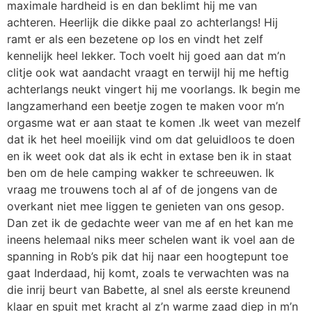
maximale hardheid is en dan beklimt hij me van
achteren. Heerlijk die dikke paal zo achterlangs! Hij
ramt er als een bezetene op los en vindt het zelf
kennelijk heel lekker. Toch voelt hij goed aan dat m’n
clitje ook wat aandacht vraagt en terwijl hij me heftig
achterlangs neukt vingert hij me voorlangs. Ik begin me
langzamerhand een beetje zogen te maken voor m’n
orgasme wat er aan staat te komen .Ik weet van mezelf
dat ik het heel moeilijk vind om dat geluidloos te doen
en ik weet ook dat als ik echt in extase ben ik in staat
ben om de hele camping wakker te schreeuwen. Ik
vraag me trouwens toch al af of de jongens van de
overkant niet mee liggen te genieten van ons gesop.
Dan zet ik de gedachte weer van me af en het kan me
ineens helemaal niks meer schelen want ik voel aan de
spanning in Rob’s pik dat hij naar een hoogtepunt toe
gaat Inderdaad, hij komt, zoals te verwachten was na
die inrij beurt van Babette, al snel als eerste kreunend
klaar en spuit met kracht al z’n warme zaad diep in m’n