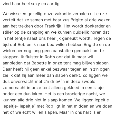
vind haar heel sexy en aardig.
We wisselen gezellig onze vakantie verhalen uit en ze
vertelt dat ze samen met haar zus Brigite al drie weken
aan het trekken door Frankrijk. Het wordt donkerder en
stiller op de camping en we kunnen duidelijk horen dat
in het tentje naast ons heerlijk geneukt wordt. Tegen de
tijd dat Rob en ik naar bed willen hebben Brigitte en de
wielrenner nog lang geen aanstalten gemaakt om te
stoppen, ik fluister in Rob’s oor dat ik maar wil
aanbieden dat Babette in onze tent mag blijven slapen.
Daar heeft hij geen enkel bezwaar tegen en in z’n ogen
zie ik dat hij aan meer dan slapen denkt. Zo liggen we
dus onverwacht met z’n drie√´n in deze zwoele
zomernacht in onze tent alleen gekleed in een slipje
onder een dun laken. Het is een broeierige nacht, we
kunnen alle drie niet in slaap komen .We liggen lepeltje-
lepeltje- lepeltje” met Rob ligt in het midden en we doen
net of we echt willen slapen. Maar in ons hart is er