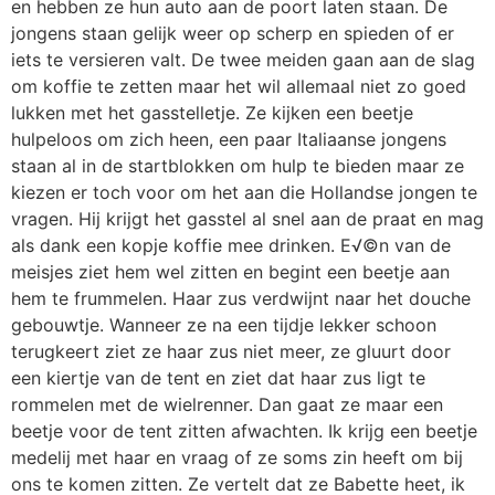
en hebben ze hun auto aan de poort laten staan. De
jongens staan gelijk weer op scherp en spieden of er
iets te versieren valt. De twee meiden gaan aan de slag
om koffie te zetten maar het wil allemaal niet zo goed
lukken met het gasstelletje. Ze kijken een beetje
hulpeloos om zich heen, een paar Italiaanse jongens
staan al in de startblokken om hulp te bieden maar ze
kiezen er toch voor om het aan die Hollandse jongen te
vragen. Hij krijgt het gasstel al snel aan de praat en mag
als dank een kopje koffie mee drinken. E√©n van de
meisjes ziet hem wel zitten en begint een beetje aan
hem te frummelen. Haar zus verdwijnt naar het douche
gebouwtje. Wanneer ze na een tijdje lekker schoon
terugkeert ziet ze haar zus niet meer, ze gluurt door
een kiertje van de tent en ziet dat haar zus ligt te
rommelen met de wielrenner. Dan gaat ze maar een
beetje voor de tent zitten afwachten. Ik krijg een beetje
medelij met haar en vraag of ze soms zin heeft om bij
ons te komen zitten. Ze vertelt dat ze Babette heet, ik