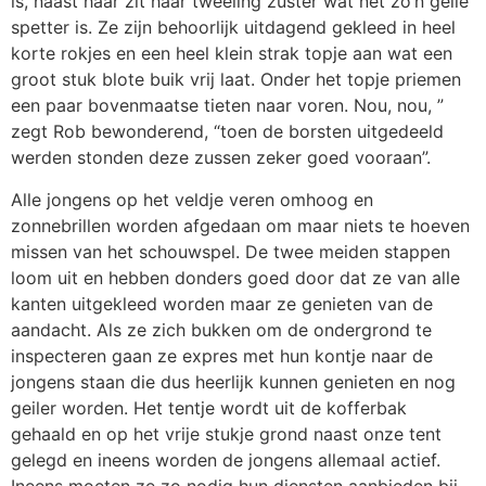
is, naast haar zit haar tweeling zuster wat net zo’n geile
spetter is. Ze zijn behoorlijk uitdagend gekleed in heel
korte rokjes en een heel klein strak topje aan wat een
groot stuk blote buik vrij laat. Onder het topje priemen
een paar bovenmaatse tieten naar voren. Nou, nou, ”
zegt Rob bewonderend, “toen de borsten uitgedeeld
werden stonden deze zussen zeker goed vooraan”.
Alle jongens op het veldje veren omhoog en
zonnebrillen worden afgedaan om maar niets te hoeven
missen van het schouwspel. De twee meiden stappen
loom uit en hebben donders goed door dat ze van alle
kanten uitgekleed worden maar ze genieten van de
aandacht. Als ze zich bukken om de ondergrond te
inspecteren gaan ze expres met hun kontje naar de
jongens staan die dus heerlijk kunnen genieten en nog
geiler worden. Het tentje wordt uit de kofferbak
gehaald en op het vrije stukje grond naast onze tent
gelegd en ineens worden de jongens allemaal actief.
Ineens moeten ze zo nodig hun diensten aanbieden bij