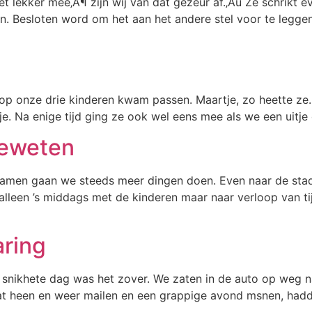
 lekker mee‚Ä¶ zijn wij van dat gezeur af.‚Äù Ze schrikt ev
n. Besloten word om het aan het andere stel voor te leggen,
op onze drie kinderen kwam passen. Maartje, zo heette ze. 
tje. Na enige tijd ging ze ook wel eens mee als we een uitj
geweten
samen gaan we steeds meer dingen doen. Even naar de stad
 alleen ’s middags met de kinderen maar naar verloop van ti
aring
nikhete dag was het zover. We zaten in de auto op weg n
at heen en weer mailen en een grappige avond msnen, hadd