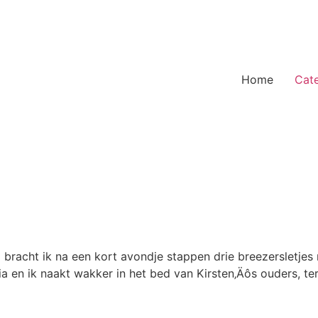
Home
Cat
al bracht ik na een kort avondje stappen drie breezersletje
 en ik naakt wakker in het bed van Kirsten‚Äôs ouders, t