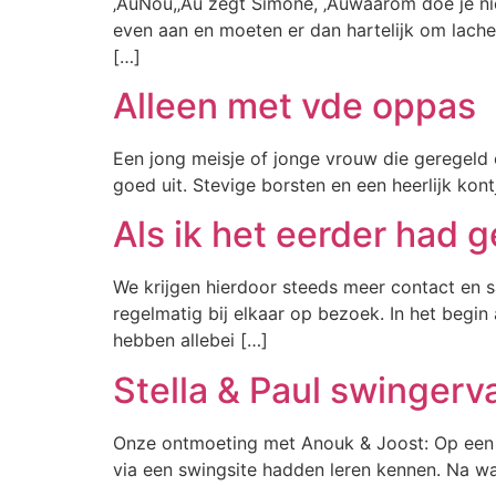
‚ÄúNou,‚Äù zegt Simone, ‚Äúwaarom doe je niet
even aan en moeten er dan hartelijk om lache
[…]
Alleen met vde oppas
Een jong meisje of jonge vrouw die geregeld 
goed uit. Stevige borsten en een heerlijk kon
Als ik het eerder had 
We krijgen hierdoor steeds meer contact en 
regelmatig bij elkaar op bezoek. In het begin
hebben allebei […]
Stella & Paul swingerv
Onze ontmoeting met Anouk & Joost: Op een s
via een swingsite hadden leren kennen. Na w